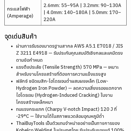
2.6mm: 55–95A | 3.2mm: 90–130A
กระแสไฟฟ้า
| 4.0mm: 140–180A | 5.0mm: 170–
(Amperage)
220A
จุดเด่นสินค้า
ผ่านการรับรองมาตรฐานสากล AWS A5.1 E7018 / JIS
Z 3211 E4918 — รับประกันคุณสมบัติเชิงกลและเคมีตรง
ตามข้อกำหนด
แรงดึงประลัย (Tensile Strength) 570 MPa — เหมาะ
สำหรับงานโครงสร้างที่ต้องการความแข็งแรงสูง
ฟลักซ์ ชนิดเบสิก-ไฮโดรเจนต่ำผสมผงเหล็ก (Low-
Hydrogen Iron Powder) — ลดความเสี่ยงรอยแตกจาก
ไฮโดรเจน (Hydrogen-Induced Cracking) ในงาน
โครงสร้างเหล็กหนา
ทนแรงกระแทก (Charpy V-notch Impact) 120 J ที่
-29°C — ใช้งานได้ในสภาพแวดล้อมอุณหภูมิต่ำ
ThaiBuyTools เป็นตัวแทนจำหน่ายอย่างเป็นทางการของ
Kobelco Welding ในประเทศไทย รับประกันของแท้ 100%