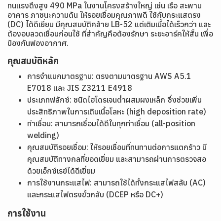
ทนแรงดึงสูง 490 MPa ในงานโครงสร้างใหญ่ เช่น เรือ สะพาน
อาคาร ภาชนะความดัน ให้รอยเชื่อมคุณภาพดี ใช้กับกระแสตรง
(DC) ได้ดีเยี่ยม มีคุณสมบัติคล้าย LB-52 แต่เติมเนื้อได้เร็วกว่า และ
ต้องอบลวดเชื่อมก่อนใช้ ที่สำคัญคือต้องรักษา ระยะอาร์คให้สั้น เพื่อ
ป้องกันฟองอากาศ.
คุณสมบัติหลัก
การจำแนกมาตรฐาน: ตรงตามมาตรฐาน AWS A5.1
E7018 และ JIS Z3211 E4918
ประเภทฟลักซ์: ชนิดไฮโดรเจนต่ำผสมผงเหล็ก ซึ่งช่วยเพิ่ม
ประสิทธิภาพในการเติมเนื้อโลหะ (high deposition rate)
ท่าเชื่อม: สามารถเชื่อมได้ดีในทุกท่าเชื่อม (all-position
welding)
คุณสมบัติรอยเชื่อม: ให้รอยเชื่อมที่ทนทานต่อการแตกร้าว มี
คุณสมบัติทางกลที่ยอดเยี่ยม และสามารถผ่านการตรวจสอ
ด้วยเอ็กซ์เรย์ได้ดีเยี่ยม
การใช้งานกระแสไฟ: สามารถใช้ได้ทั้งกระแสไฟสลับ (AC)
และกระแสไฟตรงขั้วกลับ (DCEP หรือ DC+)
การใช้งาน