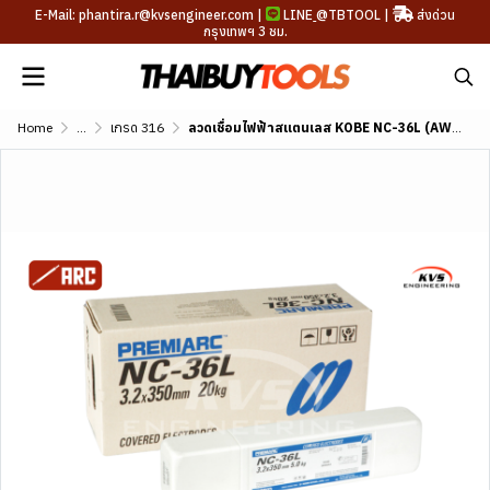
E-Mail: phantira.r@kvsengineer.com |
LINE
@TBTOOL
|
ส่งด่วน
กรุงเทพฯ 3 ชม.
Home
...
เกรด 316
ลวดเชื่อมไฟฟ้าสแตนเลส KOBE NC-36L (AWS A5.4 E316L-16)