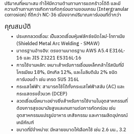
ปริมาณที่เหมาะสม ทำให้มีความต้านทานการแตกร้าวได้ดี และมี
ความต้านทานการเกิดการกัดกร่อนตามขอบเกรน (Intergranular
corrosion) ที่ดีกว่า NC-36 เนื่องจากปริมาณคาร์บอนที่ต่ำกว่า
คุณสมบัติ
ประเภทลวดเชื่อม: เป็นลวดเชื่อมหุ้มฟลักซ์ชนิดไลม์-ไททาเนีย
(Shielded Metal Arc Welding - SMAW)
มาตรฐานอ้างอิง: ตรงตามมาตรฐาน AWS A5.4 E316L-
16 และ JIS Z3221 ES316L-16
การใช้งานหลัก: เหมาะสำหรับการเชื่อมเหล็กกล้าไร้สนิมที่มี
โครเมียม 18%, นิกเกิล 12%, และโมลิบดีนัม 2% ชนิด
คาร์บอนต่ำ เช่น เกรด SUS 316L
กระแสไฟฟ้า: สามารถใช้ได้ทั้งกระแสไฟฟ้าสลับ (AC) และ
กระแสตรงขั้วบวก (DCEP)
ลวดเชื่อมนี้เหมาะอย่างยิ่งสำหรับการใช้งานในอุตสาหกรรมที่
ต้องการสุขอนามัยสูงและทนทานต่อการกัดกร่อน เช่น
อุตสาหกรรมแปรรูปอาหาร เภสัชกรรม และการผลิตอุปกรณ์
เคมีภัณฑ์
ขนาดที่มีจำหน่าย: มีหลายขนาดให้เลือกใช้ เช่น 2.6 มม., 3.2