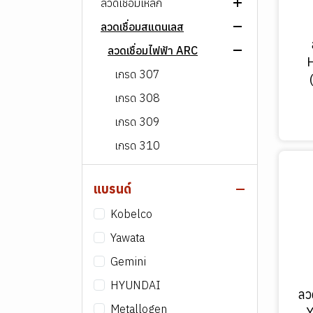
ลวดเชื่อมเหล็ก
ลวดเชื่อมสแตนเลส
ลวดเชื่อมไฟฟ้า ARC
ลวดเชื่อม MIG/MAG
ลวดเชื่อมไฟฟ้า ARC
AWS E60XX
ลวดเชื่อมอาร์กอน (TIG)
AWS E70XX
เกรด 307
ลวดเชื่อมฟลักซ์คอร์ (FCAW)
AWS E80XX
เกรด 308
AWS E90XX
เกรด 309
AWS E1XXXX
เกรด 310
เกรด 312
แบรนด์
เกรด 316
Kobelco
เกรด อื่นๆ
Yawata
ลวดเชื่อม MIG/MAG
Gemini
ลวดเชื่อมอาร์กอน (TIG)
HYUNDAI
ลวดเชื่อมฟลักซ์คอร์ (FCAW)
ลว
Metallogen
ลวดเชื่อมพอกผิวแข็ง