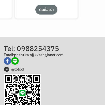
ติดต่อเรา
Tel: 0988254375
Email:phantira.r@kvsengineer.com
@tbtool