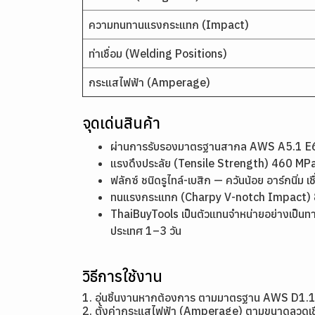
ความทนทานแรงกระแทก (Impact)
ท่าเชื่อม (Welding Positions)
กระแสไฟฟ้า (Amperage)
จุดเด่นสินค้า
ผ่านการรับรองมาตรฐานสากล AWS A5.1 E60
แรงดึงประลัย (Tensile Strength) 460 MPa
ฟลักซ์ ชนิดรูไทล์-เบสิก — ควันน้อย อาร์กนิ่ม เ
ทนแรงกระแทก (Charpy V-notch Impact) 82 
ThaiBuyTools เป็นตัวแทนจำหน่ายอย่างเป็นทา
ประเทศ 1–3 วัน
วิธีการใช้งาน
1. อุ่นชิ้นงานหากต้องการ ตามมาตรฐาน AWS D1.
2. ตั้งค่ากระแสไฟฟ้า (Amperage) ตามขนาดล