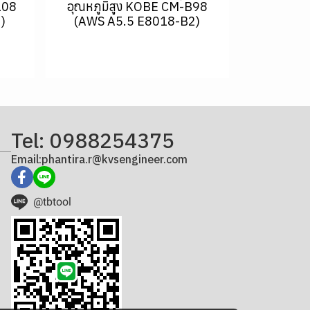
108
อุณหภูมิสูง KOBE CM-B98
)
(AWS A5.5 E8018-B2)
Tel: 0988254375
Email:phantira.r@kvsengineer.com
@tbtool