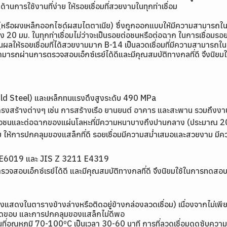
นด้านการใช้งานที่ง่าย ให้รอยเชื่อมที่สวยงามในทุกท่าเชื่อม
นท์ (หรือผงเหล็กออกไซด์ผสมไตตาเนีย) ซึ่งถูกออกแบบให้มีความสามารถใ
6 ถึง 20 มม. ในทุกท่าเชื่อมไม่ว่าจะเป็นรอยต่อชนหรือต่อฉาก ในการเชื
นผลให้รอยเชื่อมที่ได้สวยงามมาก B-14 เป็นลวดเชื่อมที่มีความสามารถในการ
ี่สามารถผ่านการตรวจสอบเอ็กซ์เรย์ได้ดีและมีคุณสมบัติทางกลที่ดี จึงนิ
(Mild Steel) และเหล็กทนแรงดึงสูงระดับ 490 MPa
ครงสร้างต่างๆ เช่น การสร้างเรือ ยานยนต์ อาคาร และสะพาน รวมถึงงาน
ต่อชนและต่อฉากของแผ่นโลหะที่มีความหนาบางถึงปานกลาง (ประมาณ 20 
่าย ให้การปกคลุมของแสล็กที่ดี รอยเชื่อมมีความสม่ำเสมอและสวยงาม มีคว
1 E6019 และ JIS Z 3211 E4319
วจสอบเอ็กซ์เรย์ได้ดี และมีคุณสมบัติทางกลที่ดี จึงนิยมใช้ในการทดสอบ
 (ดังแสดงในตารางข้างล่างหรือติดอยู่ข้างกล่องลวดเชื่อม) เนื่องจากไม
ยกัดขอบ และการปกคลุมของแสล็กไม่ดีพอ
งานที่อุณหภูมิ 70-100ºC เป็นเวลา 30-60 นาที การที่ลวดเชื่อมดูดซับค