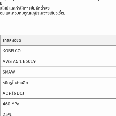
อม
อมไหม้ และทำให้การซึมลึกต่ำลง
่อม และควบคุมอุณหภูมิระหว่างเที่ยวเชื่อม
รายละเอียด
KOBELCO
AWS A5.1 E6019
SMAW
ชนิดรูไทล์-เบสิก
AC หรือ DC±
460 MPa
25%