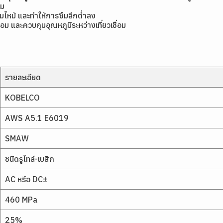
อม
อมไหม้ และทำให้การซึมลึกต่ำลง
่อม และควบคุมอุณหภูมิระหว่างเที่ยวเชื่อม
รายละเอียด
KOBELCO
AWS A5.1 E6019
SMAW
ชนิดรูไทล์-เบสิก
AC หรือ DC±
460 MPa
25%