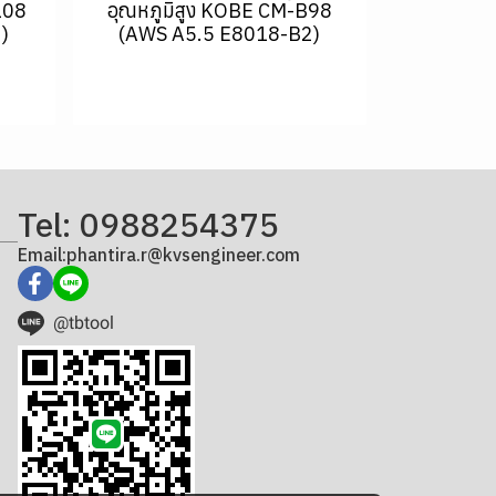
108
อุณหภูมิสูง KOBE CM-B98
)
(AWS A5.5 E8018-B2)
Tel: 0988254375
Email:phantira.r@kvsengineer.com
@tbtool