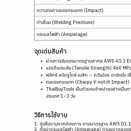
ความทนทานแรงกระแทก (Impact)
ท่าเชื่อม (Welding Positions)
กระแสไฟฟ้า (Amperage)
จุดเด่นสินค้า
ผ่านการรับรองมาตรฐานสากล AWS A5.1 E60
แรงดึงประลัย (Tensile Strength) 460 MPa
ฟลักซ์ ชนิดรูไทล์-เบสิก — ควันน้อย อาร์กนิ่ม เ
ทนแรงกระแทก (Charpy V-notch Impact) 82 
ThaiBuyTools เป็นตัวแทนจำหน่ายอย่างเป็นทา
ประเทศ 1–3 วัน
วิธีการใช้งาน
1. อุ่นชิ้นงานหากต้องการ ตามมาตรฐาน AWS D1.
2. ตั้งค่ากระแสไฟฟ้า (Amperage) ตามขนาดล