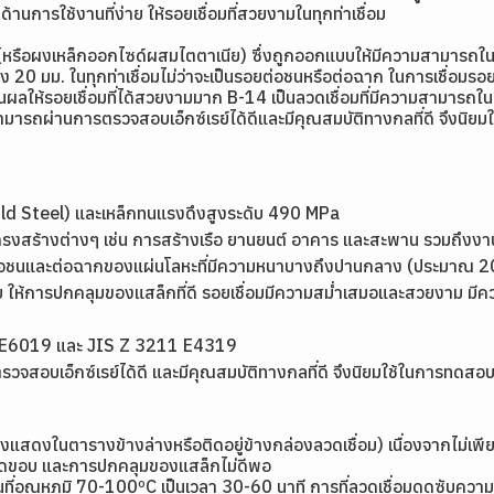
นด้านการใช้งานที่ง่าย ให้รอยเชื่อมที่สวยงามในทุกท่าเชื่อม
นท์ (หรือผงเหล็กออกไซด์ผสมไตตาเนีย) ซึ่งถูกออกแบบให้มีความสามารถใ
6 ถึง 20 มม. ในทุกท่าเชื่อมไม่ว่าจะเป็นรอยต่อชนหรือต่อฉาก ในการเชื
นผลให้รอยเชื่อมที่ได้สวยงามมาก B-14 เป็นลวดเชื่อมที่มีความสามารถในการ
ี่สามารถผ่านการตรวจสอบเอ็กซ์เรย์ได้ดีและมีคุณสมบัติทางกลที่ดี จึงนิ
(Mild Steel) และเหล็กทนแรงดึงสูงระดับ 490 MPa
ครงสร้างต่างๆ เช่น การสร้างเรือ ยานยนต์ อาคาร และสะพาน รวมถึงงาน
ต่อชนและต่อฉากของแผ่นโลหะที่มีความหนาบางถึงปานกลาง (ประมาณ 20 
่าย ให้การปกคลุมของแสล็กที่ดี รอยเชื่อมมีความสม่ำเสมอและสวยงาม มีคว
1 E6019 และ JIS Z 3211 E4319
วจสอบเอ็กซ์เรย์ได้ดี และมีคุณสมบัติทางกลที่ดี จึงนิยมใช้ในการทดสอบ
 (ดังแสดงในตารางข้างล่างหรือติดอยู่ข้างกล่องลวดเชื่อม) เนื่องจากไม
ยกัดขอบ และการปกคลุมของแสล็กไม่ดีพอ
งานที่อุณหภูมิ 70-100ºC เป็นเวลา 30-60 นาที การที่ลวดเชื่อมดูดซับค