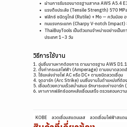
ผ่านการรับรองมาตรฐานสากล AWS A5.4 E31
แรงดึงประลัย (Tensile Strength) 570 MPa
ฟลักซ์ ชนิดรูไทล์ (Rutile) + Mo — ควันน้อย อา
ทนแรงกระแทก (Charpy V-notch Impact) 80
ThaiBuyTools เป็นตัวแทนจำหน่ายอย่างเป็นทา
ประเทศ 1–3 วัน
วิธีการใช้งาน
1. อุ่นชิ้นงานหากต้องการ ตามมาตรฐาน AWS D1.
2. ตั้งค่ากระแสไฟฟ้า (Amperage) ตามขนาดลว
3. ใช้แหล่งจ่ายไฟ AC หรือ DC+ ตามชนิดลวดเชื่อม
4. จุดอาร์ก (Arc Strike) บนชิ้นงานในตำแหน่งที่ต้อง
5. เชื่อมด้วยความเร็วสม่ำเสมอ รักษาระยะห่างอาร์ก 
6. เคาะกากฟลักซ์ออกหลังเชื่อมเสร็จ ตรวจสอบความ
KOBE
ลวดเชื่อมสแตนเลส
ลวดเชื่อมไฟฟ้าสแต