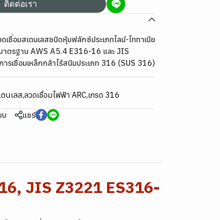
ติดต่อเรา
เชื่อมสเตนเลสชนิดหุ้มฟลักซ์ประเภทไลม์-ไททาเนีย
ู่ในมาตรฐาน AWS A5.4 E316-16 และ JIS
รเชื่อมเหล็กกล้าไร้สนิมประเภท 316 (SUS 316)
สแตนเลส
,
ลวดเชื่อมไฟฟ้า ARC
,
เกรด 316
ียบ
แชร์
16, JIS Z3221 ES316-