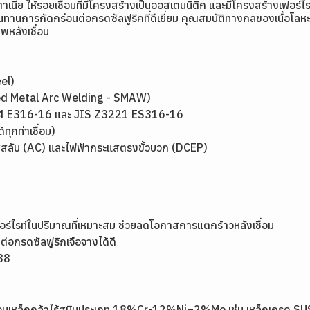
ตตาเนีย ให้รอยเชื่อมที่มีโครงสร้างเป็นออสเตนนิติก และมีโครงสร้างเฟอ
นทานการกัดกร่อนต่อกรดซัลฟูริคที่ดีเยี่ยม คุณสมบัติทางกลของเนื้อโลหะเ
พหลังเชื่อม
eel)
elded Metal Arc Welding - SMAW)
.4 E316-16 และ JIS Z3221 ES316-16
ทุกท่าเชื่อม)
ะแสสลับ (AC) และไฟฟ้ากระแสตรงขั้วบวก (DCEP)
ฟอร์ไรท์ในปริมาณที่เหมาะสม ช่วยลดโอกาสการแตกร้าวหลังเชื่อม
่อกรดซัลฟูริกเจือจางได้ดี
-38
ชื่อมเหล็กกล้าไร้สนิมประเภท 18%Cr-12%Ni–2%Mo เช่น เหล็กเกรด S