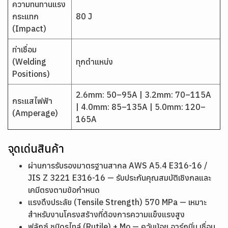
ความทนทานแรง
กระแทก
80 J
(Impact)
ท่าเชื่อม
(Welding
ทุกตำแหน่ง
Positions)
2.6mm: 50–95A | 3.2mm: 70–115A
กระแสไฟฟ้า
| 4.0mm: 85–135A | 5.0mm: 120–
(Amperage)
165A
จุดเด่นสินค้า
ผ่านการรับรองมาตรฐานสากล AWS A5.4 E316-16 /
JIS Z 3221 E316-16 — รับประกันคุณสมบัติเชิงกลและ
เคมีตรงตามข้อกำหนด
แรงดึงประลัย (Tensile Strength) 570 MPa — เหมาะ
สำหรับงานโครงสร้างที่ต้องการความแข็งแรงสูง
ฟลักซ์ ชนิดรูไทล์ (Rutile) + Mo — ควันน้อย อาร์กนิ่ม เชื่อม