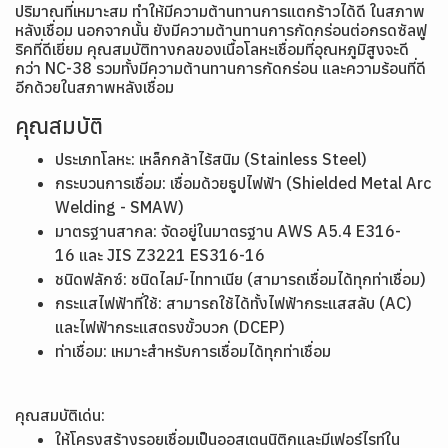
ปริมาณที่เหมาะสม ทำให้มีความต้านทานการแตกร้าวได้ดี ในสภาพ
หลังเชื่อม นอกจากนั้น ยังมีความต้านทานการกัดกร่อนต่อกรดซัลฟู
ริคที่ดีเยี่ยม คุณสมบัติทางกลของเนื้อโลหะเชื่อมที่อุณหภูมิสูงจะดี
กว่า NC-38 รวมทั้งมีความต้านทานการกัดกร่อน และความร้อนที่ดี
อีกด้วยในสภาพหลังเชื่อม
คุณสมบัติ
ประเภทโลหะ: เหล็กกล้าไร้สนิม (Stainless Steel)
กระบวนการเชื่อม: เชื่อมด้วยธูปไฟฟ้า (Shielded Metal Arc
Welding - SMAW)
มาตรฐานสากล: จัดอยู่ในมาตรฐาน AWS A5.4 E316-
16 และ JIS Z3221 ES316-16
ชนิดฟลักซ์: ชนิดไลม์-ไททาเนีย (สามารถเชื่อมได้ทุกท่าเชื่อม)
กระแสไฟฟ้าที่ใช้: สามารถใช้ได้ทั้งไฟฟ้ากระแสสลับ (AC)
และไฟฟ้ากระแสตรงขั้วบวก (DCEP)
ท่าเชื่อม: เหมาะสำหรับการเชื่อมได้ทุกท่าเชื่อม
คุณสมบัติเด่น:
ให้โครงสร้างรอยเชื่อมเป็นออสเตนนิติกและมีเฟอร์ไรท์ใน