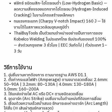
ฟลักซ์ ชนิดเบสิก-ไฮโดรเจนต่ำ (Low-Hydrogen Basic) —
ลดความเสี่ยงรอยแตกจากไฮโดรเจน (Hydrogen-Induced
Cracking) ในงานโครงสร้างเหล็กหนา
ทนแรงกระแทก (Charpy V-notch Impact) 160 J — ใช้
งานได้ในสภาพแวดล้อมอุณหภูมิต่ำ
ThaiBuyTools เป็นตัวแทนจำหน่ายอย่างเป็นทางการของ
Kobelco Welding ในประเทศไทย รับประกันของแท้ 100%
— ส่งด่วนกรุงเทพ 3 ชั่วโมง | EEC วันถัดไป | ทั่วประเทศ 1–
3 วัน
วิธีการใช้งาน
1. อุ่นชิ้นงานหากต้องการ ตามมาตรฐาน AWS D1.1
2. ตั้งค่ากระแสไฟฟ้า (Amperage) ตามขนาดลวดเชื่อม: 2.6mm:
50–90A | 3.2mm: 80–130A | 4.0mm: 130–180A |
5.0mm: 160–200A
3. ใช้แหล่งจ่ายไฟ AC หรือ DC+ ตามชนิดลวดเชื่อม
4. จุดอาร์ก (Arc Strike) บนชิ้นงานในตำแหน่งที่ต้องการเชื่อม
5. เชื่อมด้วยความเร็วสม่ำเสมอ รักษาระยะห่างอาร์ก (Arc Length)
ให้สั้น (≈ เส้นผ่าศูนย์กลางลวด)