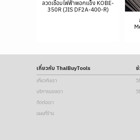
ลวดเชื่อมไฟฟ้าพอกแข็ง KOBE-
350R (JIS DF2A-400-R)
Me
เกี่ยวกับ ThaiBuyTools
ช
เกี่ยวกับเรา
วิ
บริการของเรา
วิ
ติดต่อเรา
แผนที่ร้าน