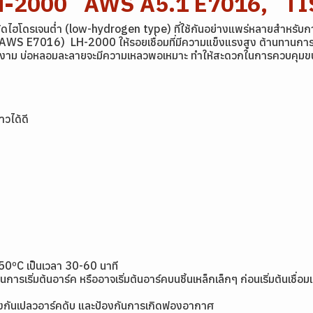
 LH-2000 AWS A5.1 E7016, TI
นิดไฮโดรเจนต่ำ (low-hydrogen type) ที่ใช้กันอย่างแพร่หลายสำหรับก
S E7016) LH-2000 ให้รอยเชื่อมที่มีความแข็งแรงสูง ต้านทานการแตกร้
สวยงาม บ่อหลอมละลายจะมีความเหลวพอเหมาะ ทำให้สะดวกในการควบคุมขน
าวได้ดี
50ºC เป็นเวลา 30-60 นาที
ิ่มต้นอาร์ค หรืออาจเริ่มต้นอาร์คบนชิ้นเหล็กเล็กๆ ก่อนเริ่มต้นเชื่อมแล้
ื่อป้องกันเปลวอาร์คดับ และป้องกันการเกิดฟองอากาศ