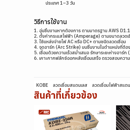
ประเทศ 1–3 วัน
วิธีการใช้งาน
1. อุ่นชิ้นงานหากต้องการ ตามมาตรฐาน AWS D1.
2. ตั้งค่ากระแสไฟฟ้า (Amperage) ตามขนาดลว
3. ใช้แหล่งจ่ายไฟ AC หรือ DC+ ตามชนิดลวดเชื่อม
4. จุดอาร์ก (Arc Strike) บนชิ้นงานในตำแหน่งที่ต้อง
5. เชื่อมด้วยความเร็วสม่ำเสมอ รักษาระยะห่างอาร์ก 
6. เคาะกากฟลักซ์ออกหลังเชื่อมเสร็จ ตรวจสอบความ
KOBE
ลวดเชื่อมสแตนเลส
ลวดเชื่อมไฟฟ้าสแต
สินค้าที่เกี่ยวข้อง