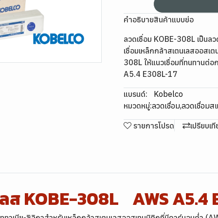
คำอธิบายสินค้าแบบย่อ
ลวดเชื่อม KOBE-308L เป็นลวดเช
เชื่อมเหล็กกล้าสเตนเลสออสเต
308L ให้แนวเชื่อมที่ทนทานต
A5.4 E308L-17
แบรนด์:
Kobelco
หมวดหมู่:
ลวดเชื่อม
,
ลวดเชื่อม
รายการโปรด
เปรียบเท
นเลส KOBE-308L AWS A5.4 
ไททาเนีย-ซิลิกาสำหรับเหล็กกล้าสเตนเลสออสเทนนิติกที่มีคาร์บอนต่ำ (