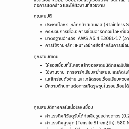
ต่อการแตกร้าว และให้ผิวงานที่สวยงาม
คุณสมบัติ
ประเภทโลหะ: เหล็กกล้าสเตนเลส (Stainless S
กระบวนการเชื่อม: การเชื่อมอาร์คด้วยโลหะที
มาตรฐานอ้างอิง: AWS A5.4 E308L-17 (อาจ
การใช้งานหลัก: เหมาะอย่างยิ่งสำหรับการเช
คุณสมบัติเด่น:
ให้รอยเชื่อมที่มีโครงสร้างออสเตนนิติกและมีปร
ใช้งานง่าย, การอาร์คเรียบสม่ำเสมอ, สะเก็ดไฟ
แสล็กร่อนตัวง่าย และเกล็ดรอยเชื่อมเรียบสวย
มีความต้านทานต่อการเกิดรูพรุนในรอยเชื่อมได้
คุณสมบัติทางกลในเนื้อโลหะเชื่อม
ค่าแรงดึงที่วัสดุรับได้ก่อเสียรูปอย่างถาว
ค่าแรงดึงสูงสุด (Tensile Strength): 580