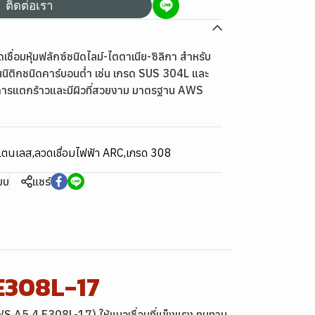
ติดต่อเรา
ื่อมหุ้มฟลักซ์ชนิดไลม์-ไตตาเนีย-ซิลิกา สำหรับ
นนิติกชนิดคาร์บอนต่ำ เช่น เกรด SUS 304L และ
่อการแตกร้าวและมีผิวที่สวยงาม มาตรฐาน AWS
สแตนเลส
,
ลวดเชื่อมไฟฟ้า ARC
,
เกรด 308
ียบ
แชร์
E308L-17
AWS A5.4 E308L-17) ให้แนวเชื่อมที่แข็งแรง ทนทาน