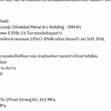
teel)
่มีฉนวนหุ้ม (Shielded Metal Arc Welding - SMAW)
พบ E308L-16 ในบางแหล่งข้อมูลเก่า)
ื่อมเหล็กกล้าสเตนเลส 18%Cr-8%Ni ชนิดคาร์บอนต่ำ เช่น SUS 304L
ิมาณเฟอร์ไรท์ที่เหมาะสม ช่วยป้องกันการแตกร้าวได้อย่างดีเยี่ยม
น้อย
งาม มันวาว
ดี
ร (0.2% Offset Strength): 410 MPa
 MPa