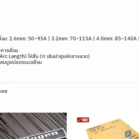
1
ดเชื่อม: 2.6mm: 50–95A | 3.2mm: 70–115A | 4.0mm: 85–140
การเชื่อม
(Arc Length) ให้สั้น (≈ เส้นผ่าศูนย์กลางลวด)
สมบูรณ์ของแนวเชื่อม
นเลส