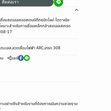
ติดต่อเรา
ชื่อมสเตนเลสออสเตนนิติกชนิดไลม์-ไตตาเนีย-
ที่เหมาะสำหรับการเชื่อมเหล็กกล้าสเตนเลสเกรด
308-17
สแตนเลส
,
ลวดเชื่อมไฟฟ้า ARC
,
เกรด 308
ียบ
แชร์
หมาะอย่างยิ่งสำหรับงานที่ต้องการเน้นความสวยงาม
ม