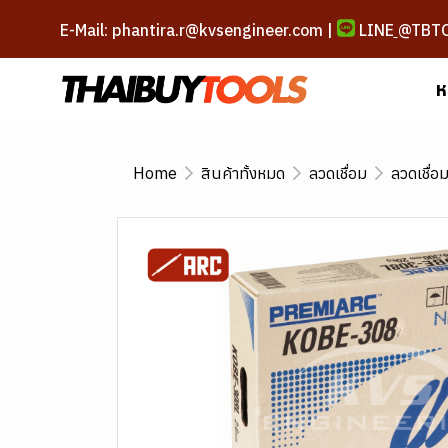
E-Mail: phantira.r@kvsengineer.com |
LINE
@TBT
ห
Home
สินค้าทั้งหมด
ลวดเชื่อม
ลวดเชื่