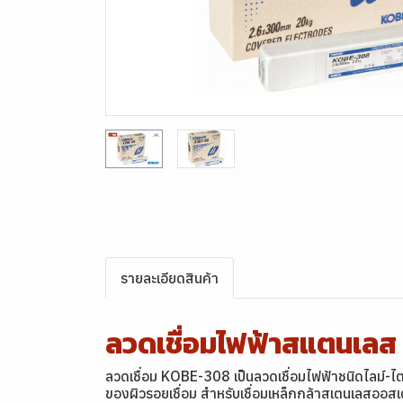
รายละเอียดสินค้า
ลวดเชื่อมไฟฟ้าสแตนเล
ลวดเชื่อม KOBE-308 เป็นลวดเชื่อมไฟฟ้าชนิดไลม์-ไต
ของผิวรอยเชื่อม สำหรับเชื่อมเหล็กกล้าสเตนเลสออสเต