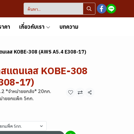
ราคา
เกี่ยวกับเรา
บทความ
สแตนเลส KOBE-308 (AWS A5.4 E308-17)
ฟ้าสแตนเลส KOBE-308
308-17)
.2 *จำหน่ายยกลัง* 20กก.
แชร์
น่ายยกแพ็ค 5กก.
ยยกแพ็ค 5กก.