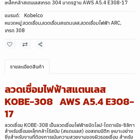
เหล็กกล้าสเตนเลสเกรด 304 มาตรฐาน AWS A5.4 E308-17
แบรนด์:
Kobelco
หมวดหมู่:
ลวดเชื่อม
,
ลวดเชื่อมสแตนเลส
,
ลวดเชื่อมไฟฟ้า ARC
,
เกรด 308
แชร์
รายละเอียดสินค้า
ลวดเชื่อมไฟฟ้าสแตนเลส
KOBE-308 AWS A5.4 E308-
17
ลวดเชื่อม KOBE-308 เป็นลวดเชื่อมไฟฟ้าชนิดไลม์-ไตตาเนีย-ซิลิกา
สำหรับเชื่อมเหล็กกล้าไร้สนิม (สแตนเลส) ออสเทนนิติก เหมาะอย่าง
ยิ่งสำหรับงานที่ต้องการเน้นความสวยงามของผิวรอยเชื่อม สำหรับ