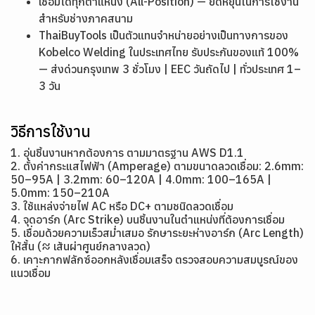
เชื่อมได้ทุกตำแหน่ง (All-Position) — ยืดหยุ่นในการใช้งาน
สำหรับช่างภาคสนาม
ThaiBuyTools เป็นตัวแทนจำหน่ายอย่างเป็นทางการของ
Kobelco Welding ในประเทศไทย รับประกันของแท้ 100%
— ส่งด่วนกรุงเทพ 3 ชั่วโมง | EEC วันถัดไป | ทั่วประเทศ 1–
3 วัน
วิธีการใช้งาน
1. อุ่นชิ้นงานหากต้องการ ตามมาตรฐาน AWS D1.1
2. ตั้งค่ากระแสไฟฟ้า (Amperage) ตามขนาดลวดเชื่อม: 2.6mm:
50–95A | 3.2mm: 60–120A | 4.0mm: 100–165A |
5.0mm: 150–210A
3. ใช้แหล่งจ่ายไฟ AC หรือ DC+ ตามชนิดลวดเชื่อม
4. จุดอาร์ก (Arc Strike) บนชิ้นงานในตำแหน่งที่ต้องการเชื่อม
5. เชื่อมด้วยความเร็วสม่ำเสมอ รักษาระยะห่างอาร์ก (Arc Length)
ให้สั้น (≈ เส้นผ่าศูนย์กลางลวด)
6. เคาะกากฟลักซ์ออกหลังเชื่อมเสร็จ ตรวจสอบความสมบูรณ์ของ
แนวเชื่อม