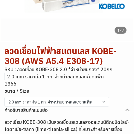
1/2
ลวดเชื่อมไฟฟ้าสแตนเลส KOBE-
308 (AWS A5.4 E308-17)
SKU : ลวดเชื่อม KOBE-308 2.0 *จำหน่ายยกลัง* 20กก.
2.0 mm ราคาต่อ 1 กก. จำหน่ายยกหลอด/ยกแพ็ค
฿366
ขนาด / Size
2.0 mm ราคาต่อ 1 กก. จำหน่ายยกหลอด/ยกแพ็ค
คำอธิบายสินค้าแบบย่อ
ลวดเชื่อม KOBE-308 เป็นลวดเชื่อมสเตนเลสออสเตนนิติกชนิดไลม์-
ไตตาเนีย-ซิลิกา (lime-titania-silica) ที่เหมาะสำหรับการเชื่อม