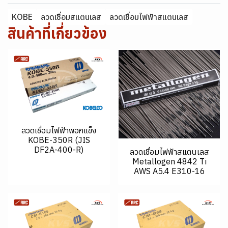
KOBE
ลวดเชื่อมสแตนเลส
ลวดเชื่อมไฟฟ้าสแตนเลส
สินค้าที่เกี่ยวข้อง
ลวดเชื่อมไฟฟ้าพอกแข็ง
KOBE-350R (JIS
DF2A-400-R)
ลวดเชื่อมไฟฟ้าสแตนเลส
Metallogen 4842 Ti
AWS A5.4 E310-16