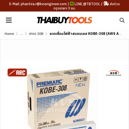
E-Mail: phantira.r@kvsengineer.com |
LINE
@TBTOOL
|
ส่งด่วน
กรุงเทพฯ 3 ชม.
Home
...
เกรด 308
ลวดเชื่อมไฟฟ้าสแตนเลส KOBE-308 (AWS A5.4 E308-17)