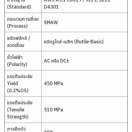
(Standard)
D4301
กระบวนการเชื่อม
SMAW
(Process)
ชนิดฟลักซ์ /
ชนิดรูไทล์-เบสิก (Rutile-Basic)
ลวดเชื่อม
ขั้วไฟฟ้า
AC หรือ DC±
(Polarity)
แรงดึงประลัย
Yield
450 MPa
(0.2%OS)
แรงดึงประลัย
(Tensile
510 MPa
Strength)
การยืดตัว