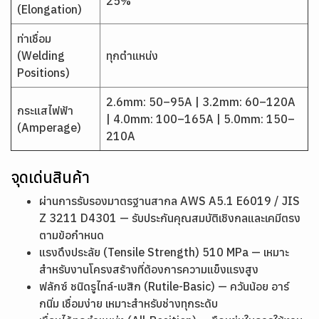
25%
(Elongation)
ท่าเชื่อม
(Welding
ทุกตำแหน่ง
Positions)
2.6mm: 50–95A | 3.2mm: 60–120A
กระแสไฟฟ้า
| 4.0mm: 100–165A | 5.0mm: 150–
(Amperage)
210A
จุดเด่นสินค้า
ผ่านการรับรองมาตรฐานสากล AWS A5.1 E6019 / JIS
Z 3211 D4301 — รับประกันคุณสมบัติเชิงกลและเคมีตรง
ตามข้อกำหนด
แรงดึงประลัย (Tensile Strength) 510 MPa — เหมาะ
สำหรับงานโครงสร้างที่ต้องการความแข็งแรงสูง
ฟลักซ์ ชนิดรูไทล์-เบสิก (Rutile-Basic) — ควันน้อย อาร์
กนิ่ม เชื่อมง่าย เหมาะสำหรับช่างทุกระดับ