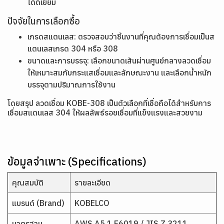
ได้ดีเยี่ยม
ปัจจัยในการเลือกซื้อ
เกรดสแตนเลส: ตรวจสอบว่าชิ้นงานที่คุณต้องการเชื่อมเป็นส
แตนเลสเกรด 304 หรือ 308
ขนาดและการบรรจุ: เลือกขนาดเส้นผ่านศูนย์กลางลวดเชื่อม
ให้เหมาะสมกับกระแสเชื่อมและลักษณะงาน และเลือกน้ำหนัก
บรรจุตามปริมาณการใช้งาน
โดยสรุป ลวดเชื่อม KOBE-308 เป็นตัวเลือกที่เชื่อถือได้สำหรับการ
เชื่อมสแตนเลส 304 ให้ผลลัพธ์รอยเชื่อมที่แข็งแรงและสวยงาม
ข้อมูลจำเพาะ (Specifications)
คุณสมบัติ
รายละเอียด
แบรนด์ (Brand)
KOBELCO
มาตรฐาน
AWS A5.1 E6019 / JIS Z 3211