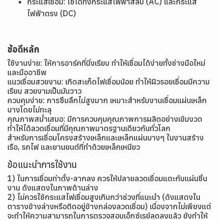
กระแสเชื่อม: ใช้ได้ทั้งกระแสไฟฟ้าสลับ (AC) และกระแส
ไฟฟ้าตรง (DC)
ข้อดีหลัก
ใช้งานง่าย: ให้การอาร์คที่นิ่งเรียบ ทำให้เชื่อมได้ง่ายทั้งช่างมือใหม่
และมืออาชีพ
แนวเชื่อมสวยงาม: เกิดสะเก็ดไฟเชื่อมน้อย ทำให้ผิวรอยเชื่อมมีความ
เรียบ สวยงามเป็นมันวาว
ควบคุมง่าย: การซึมลึกไม่สูงมาก เหมาะสำหรับงานเชื่อมแผ่นเหล็ก
บางโดยไม่ทะลุ
คุณภาพสม่ำเสมอ: มีการควบคุมคุณภาพการผลิตอย่างเข้มงวด
ทำให้ได้ลวดเชื่อมที่มีคุณภาพมาตรฐานเดียวกันทั่วโลก
สำหรับการเชื่อมโครงสร้างเหล็กและเหล็กแผ่นบางๆ ในงานสร้าง
เรือ, รถไฟ และยานยนต์ที่ทำด้วยเหล็กเหนียว
ข้อแนะนำการใช้งาน
1) ในการเชื่อมท่าตั้ง-ลากลง ควรให้ปลายลวดเชื่อมแตะกับแผ่นชิ้น
งาน ดังแสดงในภาพด้านล่าง
2) ไม่ควรใช้กระแสไฟเชื่อมสูงเกินกว่าช่วงที่แนะนำ (ดังแสดงใน
ตารางข้างล่างหรือติดอยู่ข้างกล่องลวดเชื่อม) เนื่องจากไม่เพียงแต่
จะทำให้ความสามารถในการตรวจสอบเอ็กซ์เรย์ลดลงแล้ว ยังทำให้