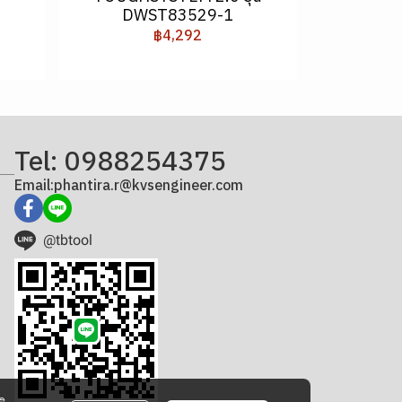
DWST83529-1
฿4,292
Tel: 0988254375
Email:phantira.r@kvsengineer.com
@tbtool