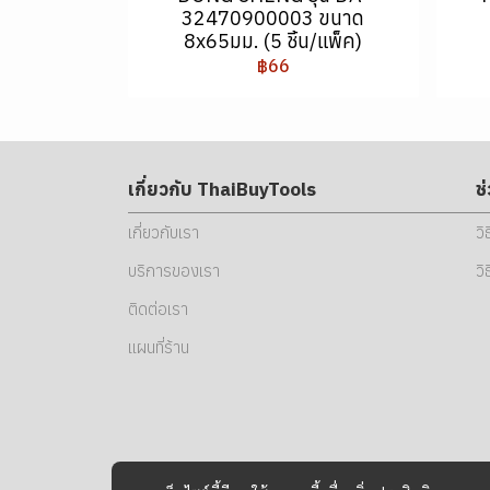
32470900003 ขนาด
8x65มม. (5 ชิ้น/แพ็ค)
฿66
เกี่ยวกับ ThaiBuyTools
ช
เกี่ยวกับเรา
วิ
บริการของเรา
วิ
ติดต่อเรา
แผนที่ร้าน