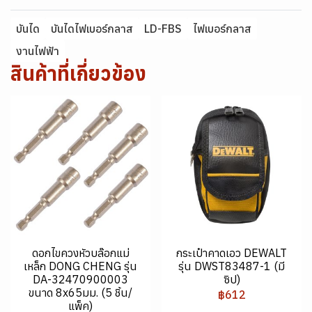
บันได
บันไดไฟเบอร์กลาส
LD-FBS
ไฟเบอร์กลาส
งานไฟฟ้า
สินค้าที่เกี่ยวข้อง
ดอกไขควงหัวบล๊อกแม่
กระเป๋าคาดเอว DEWALT
เหล็ก DONG CHENG รุ่น
รุ่น DWST83487-1 (มี
DA-32470900003
ซิป)
ขนาด 8x65มม. (5 ชิ้น/
฿612
แพ็ค)