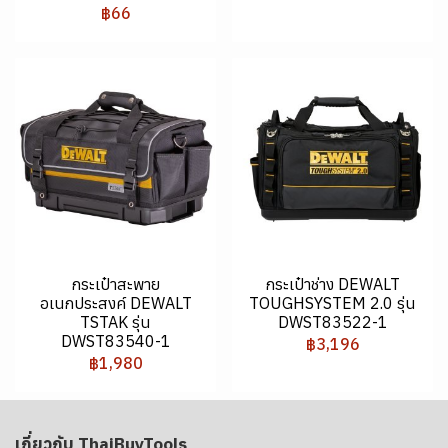
฿66
กระเป๋าสะพาย
กระเป๋าช่าง DEWALT
อเนกประสงค์ DEWALT
TOUGHSYSTEM 2.0 รุ่น
TSTAK รุ่น
DWST83522-1
DWST83540-1
฿3,196
฿1,980
เกี่ยวกับ ThaiBuyTools