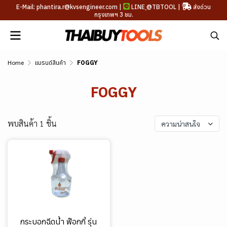
E-Mail: phantira.r@kvsengineer.com |
LINE
@TBTOOL
|
ส่งด่วน
กรุงเทพฯ 3 ชม.
Home
แบรนด์สินค้า
FOGGY
FOGGY
พบสินค้า 1 ชิ้น
ความน่าสนใจ
กระบอกฉีดน้ำ ฟ๊อกกี้ รุ่น