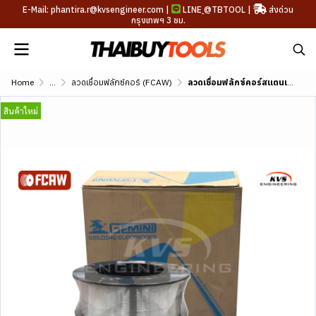
E-Mail: phantira.r@kvsengineer.com |
LINE
@TBTOOL
|
ส่งด่วน
กรุงเทพฯ 3 ชม.
Home
...
ลวดเชื่อมฟลักซ์คอร์ (FCAW)
ลวดเชื่อมฟลักซ์คอร์สแตนเลส GEMINI 316L AWS A5.22 E316LT1-1/4
สินค้าใหม่