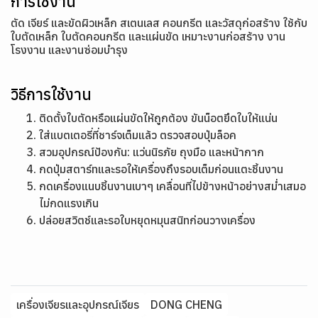
การใช้งาน
ตัด เจียร์ และขัดผิวเหล็ก สเตนเลส คอนกรีต และวัสดุก่อสร้าง ใช้กับ
ใบตัดเหล็ก ใบตัดคอนกรีต และแผ่นขัด เหมาะงานก่อสร้าง งาน
โรงงาน และงานซ่อมบำรุง
วิธีการใช้งาน
ติดตั้งใบตัดหรือแผ่นขัดให้ถูกต้อง ขันน็อตยึดใบให้แน่น
ใส่แบตเตอรี่ที่ชาร์จเต็มแล้ว ตรวจสอบปุ่มล็อค
สวมอุปกรณ์ป้องกัน: แว่นนิรภัย ถุงมือ และหน้ากาก
กดปุ่มสตาร์ทและรอให้เครื่องถึงรอบเต็มก่อนแตะชิ้นงาน
กดเครื่องแนบชิ้นงานเบาๆ เคลื่อนที่ไปข้างหน้าอย่างสม่ำเสมอ
ไม่กดแรงเกิน
ปล่อยสวิตช์และรอใบหยุดหมุนสนิทก่อนวางเครื่อง
เครื่องเจียรและอุปกรณ์เจียร
DONG CHENG