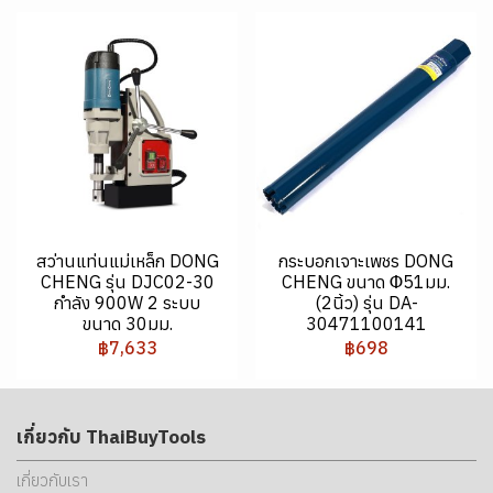
สว่านแท่นแม่เหล็ก DONG
กระบอกเจาะเพชร DONG
CHENG รุ่น DJC02-30
CHENG ขนาด Φ51มม.
กำลัง 900W 2 ระบบ
(2นิ้ว) รุ่น DA-
ขนาด 30มม.
30471100141
฿7,633
฿698
เกี่ยวกับ ThaiBuyTools
เกี่ยวกับเรา