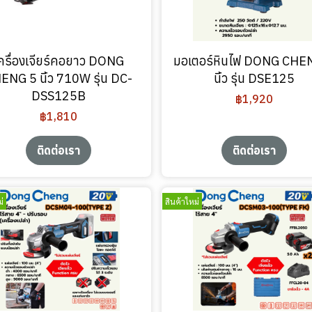
ครื่องเจียร์คอยาว DONG
มอเตอร์หินไฟ DONG CHE
ENG 5 นิ้ว 710W รุ่น DC-
นิ้ว รุ่น DSE125
DSS125B
฿1,920
฿1,810
ติดต่อเรา
ติดต่อเรา
่
สินค้าใหม่