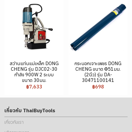
สว่านแท่นแม่เหล็ก DONG
กระบอกเจาะเพชร DONG
CHENG รุ่น DJC02-30
CHENG ขนาด Φ51มม.
กำลัง 900W 2 ระบบ
(2นิ้ว) รุ่น DA-
ขนาด 30มม.
30471100141
฿7,633
฿698
เกี่ยวกับ ThaiBuyTools
เกี่ยวกับเรา