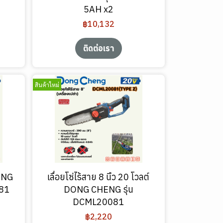
5AH x2
฿10,132
ติดต่อเรา
สินค้าใหม่
HENG
เลื่อยโซ่ไร้สาย 8 นิ้ว 20 โวลต์
081
DONG CHENG รุ่น
DCML20081
฿2,220