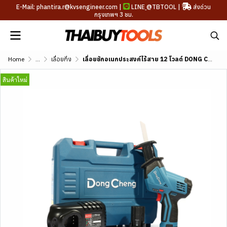
E-Mail: phantira.r@kvsengineer.com |
LINE
@TBTOOL
|
ส่งด่วน
กรุงเทพฯ 3 ชม.
Home
...
เลื่อยกิ่ง
เลื่อยชักอเนกประสงค์ไร้สาย 12 โวลต์ DONG CHENG รุ่น DCJF15
สินค้าใหม่