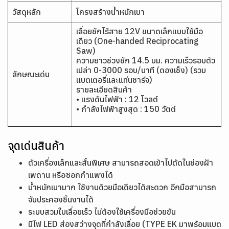
วัสดุหลัก
โครงสร้างน้ำหนักเบา
เลื่อยชักไร้สาย 12V ขนาดเล็กแบบใช้มือ
เดียว (One-handed Reciprocating
Saw)
ความยาวช่วงชัก 14.5 มม. ความเร็วรอบตัว
เปล่า 0-3000 รอบ/นาที (ดองเช็ง) (รวม
ลักษณะเด่น
แบตเตอรี่และแท่นชาร์จ)
รายละเอียดสินค้า
• แรงดันไฟฟ้า : 12 โวลต์
• กำลังไฟฟ้าสูงสุด : 150 วัตต์
จุดเด่นสินค้า
ตัวเครื่องเล็กและสั้นพิเศษ สามารถสอดเข้าไปตัดในช่องฝ้า
เพดาน หรือซอกกำแพงได้
น้ำหนักเบามาก ใช้งานด้วยมือเดียวได้สะดวก อีกมือสามารถ
จับประคองชิ้นงานได้
ระบบสวมใบเลื่อยเร็ว ไม่ต้องใช้เครื่องมือช่วยขัน
มีไฟ LED ส่องสว่างจุดที่กำลังเลื่อย (TYPE EK มาพร้อมแบต