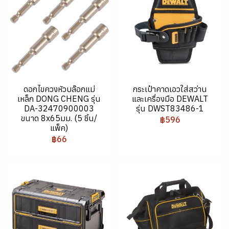
ดอกไขควงหัวบล๊อกแม่
กระเป๋าคาดเอวใส่สว่าน
เหล็ก DONG CHENG รุ่น
และเครื่องมือ DEWALT
DA-32470900003
รุ่น DWST83486-1
ขนาด 8x65มม. (5 ชิ้น/
฿596
แพ็ค)
฿66