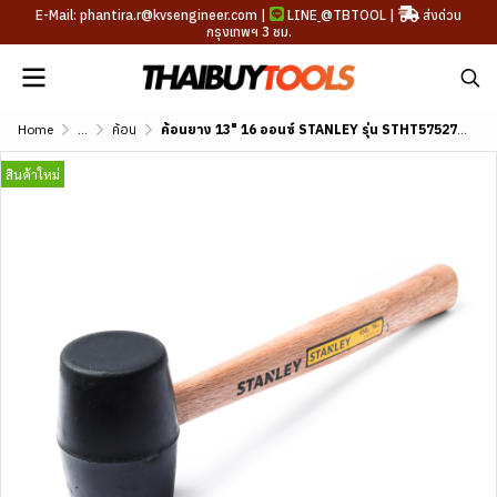
E-Mail: phantira.r@kvsengineer.com |
LINE
@TBTOOL
|
ส่งด่วน
กรุงเทพฯ 3 ชม.
Home
...
ค้อน
ค้อนยาง 13" 16 ออนซ์ STANLEY รุ่น STHT57527-8
สินค้าใหม่