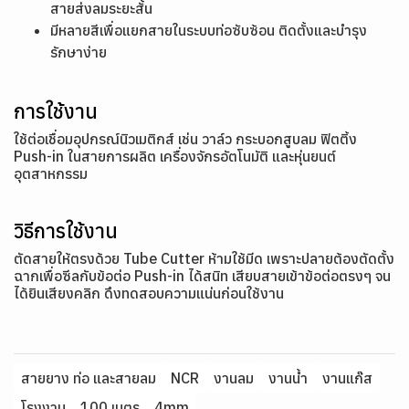
สายส่งลมระยะสั้น
มีหลายสีเพื่อแยกสายในระบบท่อซับซ้อน ติดตั้งและบำรุง
รักษาง่าย
การใช้งาน
ใช้ต่อเชื่อมอุปกรณ์นิวเมติกส์ เช่น วาล์ว กระบอกสูบลม ฟิตติ้ง
Push-in ในสายการผลิต เครื่องจักรอัตโนมัติ และหุ่นยนต์
อุตสาหกรรม
วิธีการใช้งาน
ตัดสายให้ตรงด้วย Tube Cutter ห้ามใช้มีด เพราะปลายต้องตัดตั้ง
ฉากเพื่อซีลกับข้อต่อ Push-in ได้สนิท เสียบสายเข้าข้อต่อตรงๆ จน
ได้ยินเสียงคลิก ดึงทดสอบความแน่นก่อนใช้งาน
สายยาง ท่อ และสายลม
NCR
งานลม
งานน้ำ
งานแก๊ส
โรงงาน
100 เมตร
4mm