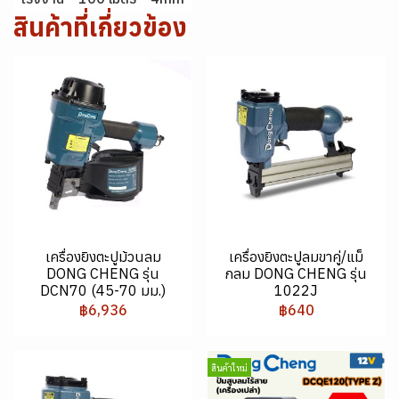
สินค้าที่เกี่ยวข้อง
เครื่องยิงตะปูม้วนลม
เครื่องยิงตะปูลมขาคู่/แม็
DONG CHENG รุ่น
กลม DONG CHENG รุ่น
DCN70 (45-70 มม.)
1022J
฿6,936
฿640
สินค้าใหม่