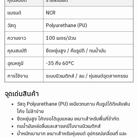
คุณสมบัติ
รายละเอียด
แบรนด์
NCR
วัสดุ
Polyurethane (PU)
ความยาว
100 เมตร/ม้วน
คุณสมบัติ
ยืดหยุ่นสูง / คืนรูปดี / ทนน้ำมัน
อุณหภูมิ
-35 ถึง 60°C
การใช้งาน
ระบบนิวเมติกส์ / ลม / หุ่นยนต์อุตสาหกรรม
จุดเด่นสินค้า
วัสดุ Polyurethane (PU) เหนียวทนทาน คืนรูปได้ดีหลังพับ
โค้ง ไม่ล้าง่าย
ยืดหยุ่นสูง โค้งงอได้มุมแหลม เหมาะสำหรับพื้นที่จำกัด
ทนน้ำมันหล่อลื่นและสารเคมีในงานนิวเมติกส์
น้ำหนักเบามาก เหมาะสำหรับหุ่นยนต์ อุปกรณ์เคลื่อนที่ และ