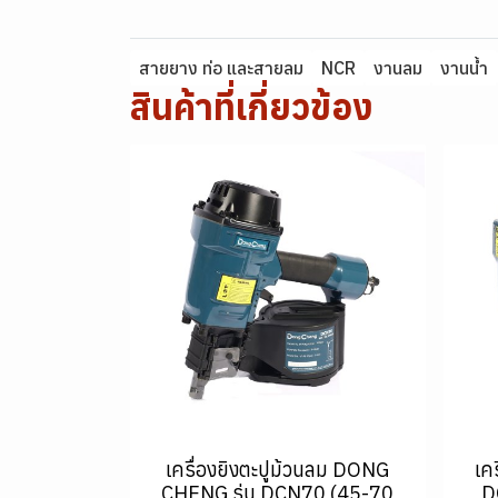
สายยาง ท่อ และสายลม
NCR
งานลม
งานน้ำ
สินค้าที่เกี่ยวข้อง
เครื่องยิงตะปูม้วนลม DONG
เค
CHENG รุ่น DCN70 (45-70
D