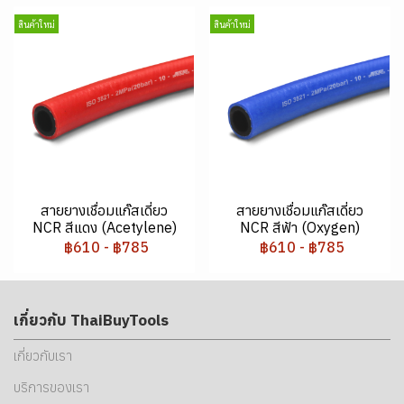
สินค้าใหม่
สินค้าใหม่
สายยางเชื่อมแก๊สเดี่ยว
สายยางเชื่อมแก๊สเดี่ยว
NCR สีแดง (Acetylene)
NCR สีฟ้า (Oxygen)
฿610
-
฿785
฿610
-
฿785
เกี่ยวกับ ThaiBuyTools
เกี่ยวกับเรา
บริการของเรา