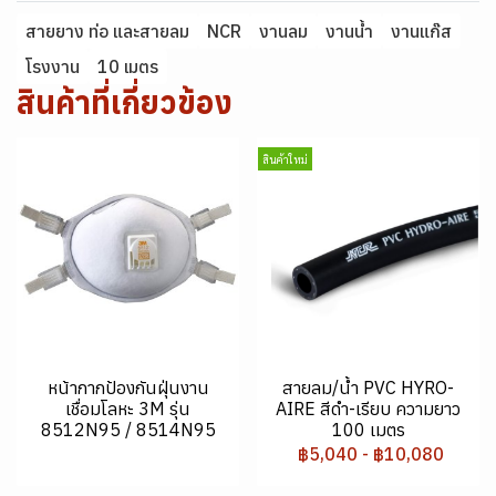
สายยาง ท่อ และสายลม
NCR
งานลม
งานน้ำ
งานแก๊ส
โรงงาน
10 เมตร
สินค้าที่เกี่ยวข้อง
สินค้าใหม่
หน้ากากป้องกันฝุ่นงาน
สายลม/น้ำ PVC HYRO-
เชื่อมโลหะ 3M รุ่น
AIRE สีดำ-เรียบ ความยาว
8512N95 / 8514N95
100 เมตร
฿5,040
-
฿10,080