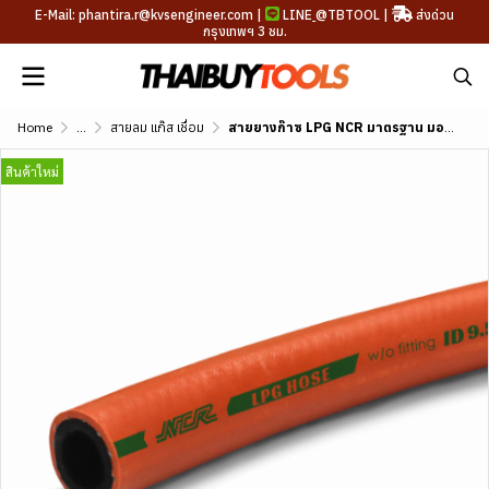
E-Mail: phantira.r@kvsengineer.com |
LINE
@TBTOOL
|
ส่งด่วน
กรุงเทพฯ 3 ชม.
Home
...
สายลม แก๊ส เชื่อม
สายยางก๊าซ LPG NCR มาตรฐาน มอก.895-2561 ความยาว 10 เมตร
สินค้าใหม่