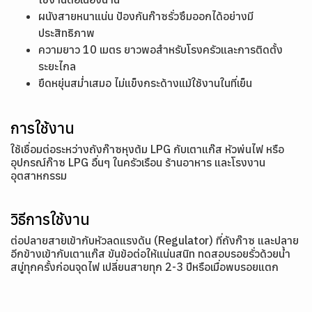
ผนังสายหนาแน่น ป้องกันก๊าซรั่วซึมออกได้อย่างมี
ประสิทธิภาพ
ความยาว 10 เมตร ยาวพอสำหรับโรงครัวและการติดตั้ง
ระยะไกล
ยืดหยุ่นสม่ำเสมอ ไม่แข็งกระด้างแม้ใช้งานในที่เย็น
การใช้งาน
ใช้เชื่อมต่อระหว่างถังก๊าซหุงต้ม LPG กับเตาแก๊ส หัวพ่นไฟ หรือ
อุปกรณ์ก๊าซ LPG อื่นๆ ในครัวเรือน ร้านอาหาร และโรงงาน
อุตสาหกรรม
วิธีการใช้งาน
ต่อปลายสายเข้ากับหัวลดแรงดัน (Regulator) ที่ถังก๊าซ และปลาย
อีกข้างเข้ากับเตาแก๊ส ขันข้อต่อให้แน่นสนิท ทดสอบรอยรั่วด้วยน้ำ
สบู่ทุกครั้งก่อนจุดไฟ เปลี่ยนสายทุก 2-3 ปีหรือเมื่อพบรอยแตก