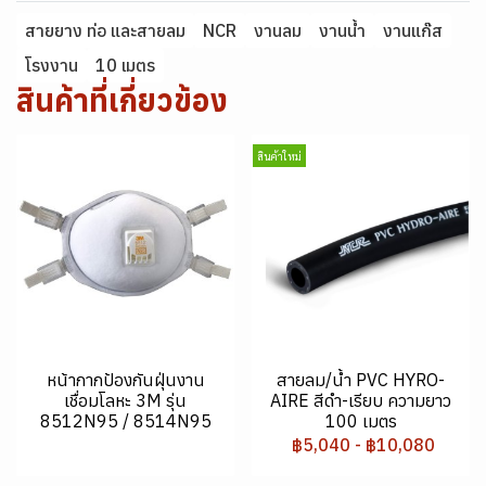
สายยาง ท่อ และสายลม
NCR
งานลม
งานน้ำ
งานแก๊ส
โรงงาน
10 เมตร
สินค้าที่เกี่ยวข้อง
สินค้าใหม่
หน้ากากป้องกันฝุ่นงาน
สายลม/น้ำ PVC HYRO-
เชื่อมโลหะ 3M รุ่น
AIRE สีดำ-เรียบ ความยาว
8512N95 / 8514N95
100 เมตร
฿5,040
-
฿10,080