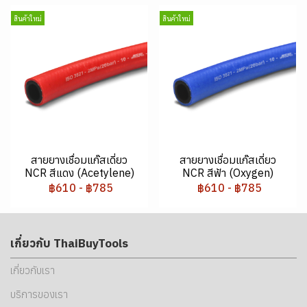
สินค้าใหม่
สินค้าใหม่
สายยางเชื่อมแก๊สเดี่ยว
สายยางเชื่อมแก๊สเดี่ยว
NCR สีแดง (Acetylene)
NCR สีฟ้า (Oxygen)
฿610
-
฿785
฿610
-
฿785
เกี่ยวกับ ThaiBuyTools
เกี่ยวกับเรา
บริการของเรา