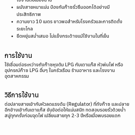
ผนังสายหนาแน่น ป้องกันก๊าซรั่วซึมออกได้อย่างมี
ประสิทธิภาพ
ความยาว 10 เมตร ยาวพอสำหรับโรงครัวและการติดตั้ง
ระยะไกล
ยืดหยุ่นสม่ำเสมอ ไม่แข็งกระด้างแม้ใช้งานในที่เย็น
การใช้งาน
ใช้เชื่อมต่อระหว่างถังก๊าซหุงต้ม LPG กับเตาแก๊ส หัวพ่นไฟ หรือ
อุปกรณ์ก๊าซ LPG อื่นๆ ในครัวเรือน ร้านอาหาร และโรงงาน
อุตสาหกรรม
วิธีการใช้งาน
ต่อปลายสายเข้ากับหัวลดแรงดัน (Regulator) ที่ถังก๊าซ และปลาย
อีกข้างเข้ากับเตาแก๊ส ขันข้อต่อให้แน่นสนิท ทดสอบรอยรั่วด้วยน้ำ
สบู่ทุกครั้งก่อนจุดไฟ เปลี่ยนสายทุก 2-3 ปีหรือเมื่อพบรอยแตก