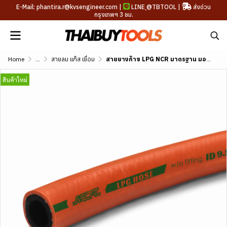
E-Mail: phantira.r@kvsengineer.com |
LINE
@TBTOOL
|
ส่งด่วน
กรุงเทพฯ 3 ชม.
Home
...
สายลม แก๊ส เชื่อม
สายยางก๊าซ LPG NCR มาตรฐาน มอก.895-2561 ความยาว 10 เมตร
สินค้าใหม่