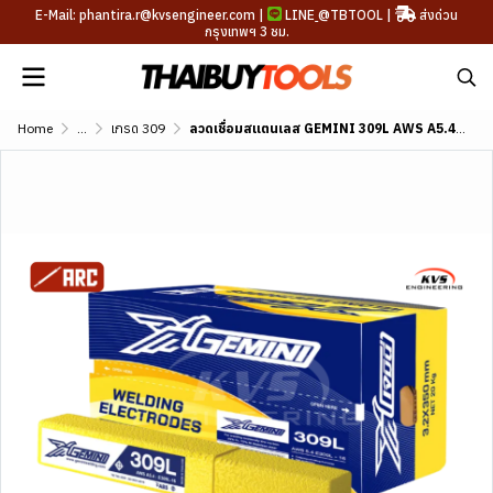
E-Mail: phantira.r@kvsengineer.com |
LINE
@TBTOOL
|
ส่งด่วน
กรุงเทพฯ 3 ชม.
Home
...
เกรด 309
ลวดเชื่อมสแตนเลส GEMINI 309L AWS A5.4 E309L-16