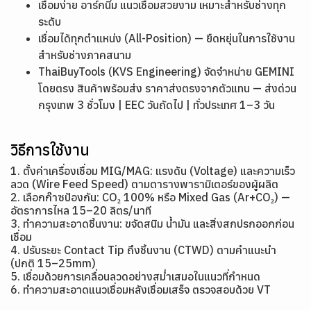
เชื่อมง่าย อาร์กนิ่ม แนวเชื่อมสวยงาม เหมาะสำหรับช่างทุก
ระดับ
เชื่อมได้ทุกตำแหน่ง (All-Position) — ยืดหยุ่นในการใช้งาน
สำหรับช่างภาคสนาม
ThaiBuyTools (KVS Engineering) จัดจำหน่าย GEMINI
โดยตรง สินค้าพร้อมส่ง ราคาส่งตรงจากตัวแทน — ส่งด่วน
กรุงเทพ 3 ชั่วโมง | EEC วันถัดไป | ทั่วประเทศ 1–3 วัน
วิธีการใช้งาน
1. ตั้งค่าเครื่องเชื่อม MIG/MAG: แรงดัน (Voltage) และความเร็ว
ลวด (Wire Feed Speed) ตามตารางพารามิเตอร์ของผู้ผลิต
2. เลือกก๊าซป้องกัน: CO₂ 100% หรือ Mixed Gas (Ar+CO₂) —
อัตราการไหล 15–20 ลิตร/นาที
3. ทำความสะอาดชิ้นงาน: ขจัดสนิม น้ำมัน และสิ่งสกปรกออกก่อน
เชื่อม
4. ปรับระยะ Contact Tip ถึงชิ้นงาน (CTWD) ตามคำแนะนำ
(ปกติ 15–25mm)
5. เชื่อมด้วยการเคลื่อนลวดอย่างสม่ำเสมอในแนวที่กำหนด
6. ทำความสะอาดแนวเชื่อมหลังเชื่อมเสร็จ ตรวจสอบด้วย VT