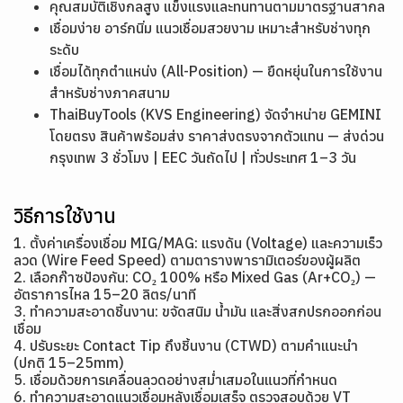
คุณสมบัติเชิงกลสูง แข็งแรงและทนทานตามมาตรฐานสากล
เชื่อมง่าย อาร์กนิ่ม แนวเชื่อมสวยงาม เหมาะสำหรับช่างทุก
ระดับ
เชื่อมได้ทุกตำแหน่ง (All-Position) — ยืดหยุ่นในการใช้งาน
สำหรับช่างภาคสนาม
ThaiBuyTools (KVS Engineering) จัดจำหน่าย GEMINI
โดยตรง สินค้าพร้อมส่ง ราคาส่งตรงจากตัวแทน — ส่งด่วน
กรุงเทพ 3 ชั่วโมง | EEC วันถัดไป | ทั่วประเทศ 1–3 วัน
วิธีการใช้งาน
1. ตั้งค่าเครื่องเชื่อม MIG/MAG: แรงดัน (Voltage) และความเร็ว
ลวด (Wire Feed Speed) ตามตารางพารามิเตอร์ของผู้ผลิต
2. เลือกก๊าซป้องกัน: CO₂ 100% หรือ Mixed Gas (Ar+CO₂) —
อัตราการไหล 15–20 ลิตร/นาที
3. ทำความสะอาดชิ้นงาน: ขจัดสนิม น้ำมัน และสิ่งสกปรกออกก่อน
เชื่อม
4. ปรับระยะ Contact Tip ถึงชิ้นงาน (CTWD) ตามคำแนะนำ
(ปกติ 15–25mm)
5. เชื่อมด้วยการเคลื่อนลวดอย่างสม่ำเสมอในแนวที่กำหนด
6. ทำความสะอาดแนวเชื่อมหลังเชื่อมเสร็จ ตรวจสอบด้วย VT