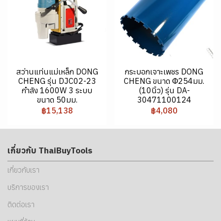
สว่านแท่นแม่เหล็ก DONG
กระบอกเจาะเพชร DONG
CHENG รุ่น DJC02-23
CHENG ขนาด Φ254มม.
กำลัง 1600W 3 ระบบ
(10นิ้ว) รุ่น DA-
ขนาด 50มม.
30471100124
฿15,138
฿4,080
เกี่ยวกับ ThaiBuyTools
เกี่ยวกับเรา
บริการของเรา
ติดต่อเรา