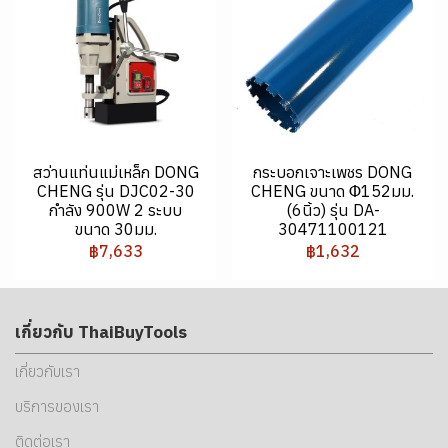
สว่านแท่นแม่เหล็ก DONG
กระบอกเจาะเพชร DONG
CHENG รุ่น DJC02-30
CHENG ขนาด Φ152มม.
กำลัง 900W 2 ระบบ
(6นิ้ว) รุ่น DA-
ขนาด 30มม.
30471100121
฿7,633
฿1,632
เกี่ยวกับ ThaiBuyTools
เกี่ยวกับเรา
บริการของเรา
ติดต่อเรา