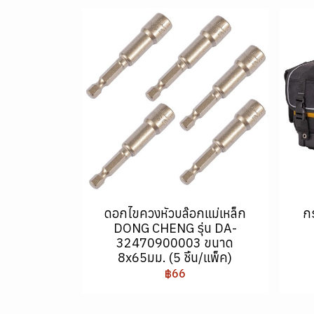
ดอกไขควงหัวบล๊อกแม่เหล็ก
ก
DONG CHENG รุ่น DA-
32470900003 ขนาด
8x65มม. (5 ชิ้น/แพ็ค)
฿66