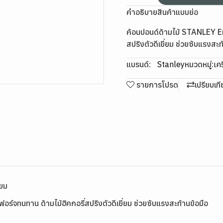
คำอธิบายสินค้าแบบย่อ
ค้อนปอนด์ด้ามไม้ STANLEY En
สปริงตัวดีเยี่ยม ช่วยซับแรงสะท
แบรนด์:
Stanley
หมวดหมู่:
เคร
รายการโปรด
เปรียบเท
่ยม
์จทนทาน ด้ามไม้ฮิคกอรี่สปริงตัวดีเยี่ยม ช่วยซับแรงสะท้านข้อมือ