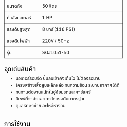
ขนาดถัง
50 ลิตร
กำลังมอเตอร์
1 HP
แรงดันสูงสุด
8 บาร์ (116 PSI)
แรงดันไฟฟ้า
220V / 50Hz
รุ่น
SGJ1051-50
จุดเด่นสินค้า
มอเตอร์รอบจัด ปั่นลมเข้าถังเต็มไว ไม่ต้องรอนาน
โครงสร้างเสื้อสูบเหล็กหล่อ ทนความร้อน ระบายอากาศได้ดี
ทนทานต่องานหนักในอู่ซ่อมรถและคาร์แคร์
มีเซฟตี้วาล์วและเกจวัดแรงดันมาตรฐาน
ดูแลรักษาง่าย อะไหล่หาง่าย
การใช้งาน