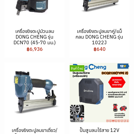
เครื่องยิงตะปูม้วนลม
เครื่องยิงตะปูลมขาคู่/แม็
DONG CHENG รุ่น
กลม DONG CHENG รุ่น
DCN70 (45-70 มม.)
1022J
฿6,936
฿640
สินค้าใหม่
เครื่องยิงตะปูลมขาเดี่ยว/
ปั๊มสูบลมไร้สาย 12V