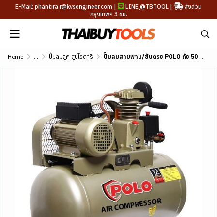
E-Mail: phantira.r@kvsengineer.com |
LINE
@TBTOOL
|
ส่งด่วน
กรุงเทพฯ 3 ชม.
Home
...
ปั๊มลมลูก สูบ โรตารี่
ปั๊มลมสายพาน/ขับตรง POLO ถัง 50 ลิตร รุ่น SGJ1051-50