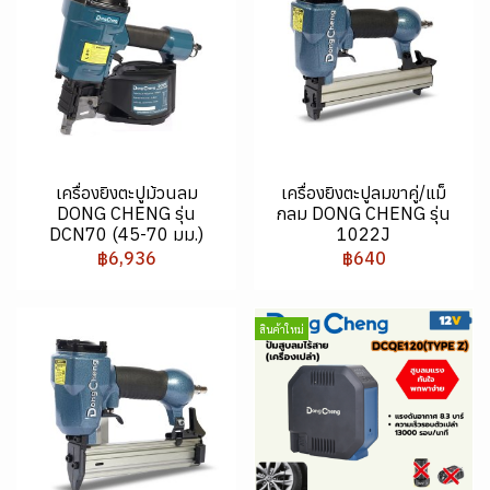
เครื่องยิงตะปูม้วนลม
เครื่องยิงตะปูลมขาคู่/แม็
DONG CHENG รุ่น
กลม DONG CHENG รุ่น
DCN70 (45-70 มม.)
1022J
฿6,936
฿640
สินค้าใหม่