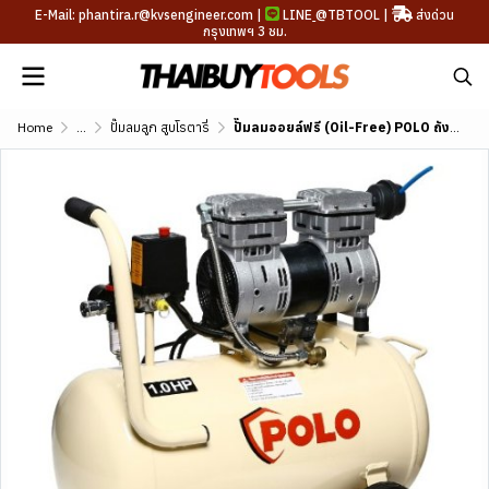
E-Mail: phantira.r@kvsengineer.com |
LINE
@TBTOOL
|
ส่งด่วน
กรุงเทพฯ 3 ชม.
Home
...
ปั๊มลมลูก สูบ โรตารี่
ปั๊มลมออยล์ฟรี (Oil-Free) POLO ถัง 50 ลิตร รุ่น OFS7501-50