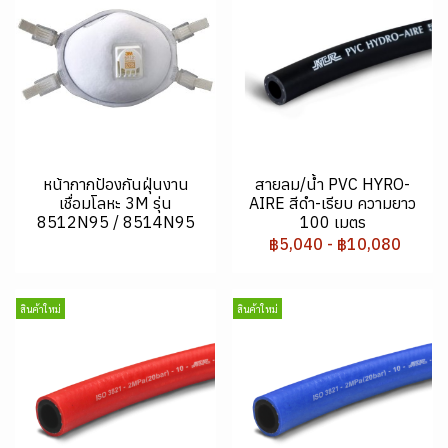
หน้ากากป้องกันฝุ่นงาน
สายลม/น้ำ PVC HYRO-
เชื่อมโลหะ 3M รุ่น
AIRE สีดำ-เรียบ ความยาว
8512N95 / 8514N95
100 เมตร
฿5,040
-
฿10,080
สินค้าใหม่
สินค้าใหม่