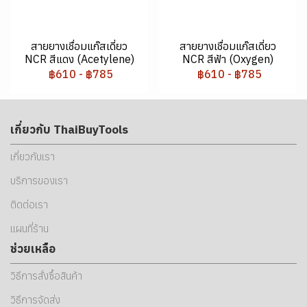
สายยางเชื่อมแก๊สเดี่ยว
สายยางเชื่อมแก๊สเดี่ยว
NCR สีแดง (Acetylene)
NCR สีฟ้า (Oxygen)
฿610
-
฿785
฿610
-
฿785
เกี่ยวกับ ThaiBuyTools
เกี่ยวกับเรา
บริการของเรา
ติดต่อเรา
แผนที่ร้าน
ช่วยเหลือ
วิธีการสั่งซื้อสินค้า
วิธีการจัดส่ง