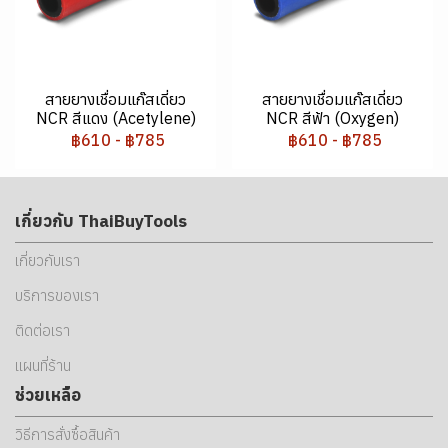
สายยางเชื่อมแก๊สเดี่ยว
สายยางเชื่อมแก๊สเดี่ยว
NCR สีแดง (Acetylene)
NCR สีฟ้า (Oxygen)
฿610
-
฿785
฿610
-
฿785
เกี่ยวกับ ThaiBuyTools
เกี่ยวกับเรา
บริการของเรา
ติดต่อเรา
แผนที่ร้าน
ช่วยเหลือ
วิธีการสั่งซื้อสินค้า