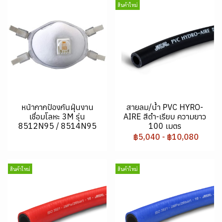
สินค้าใหม่
หน้ากากป้องกันฝุ่นงาน
สายลม/น้ำ PVC HYRO-
เชื่อมโลหะ 3M รุ่น
AIRE สีดำ-เรียบ ความยาว
8512N95 / 8514N95
100 เมตร
฿5,040
-
฿10,080
สินค้าใหม่
สินค้าใหม่