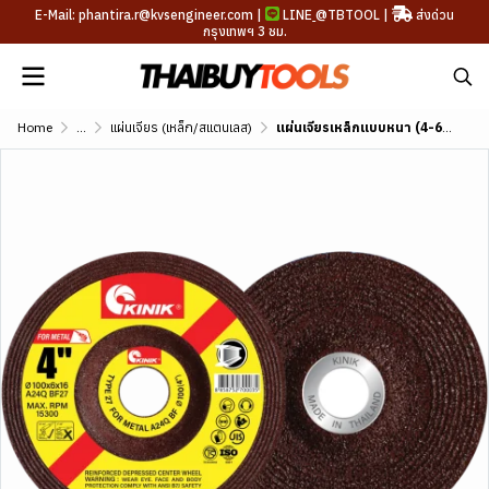
E-Mail: phantira.r@kvsengineer.com |
LINE
@TBTOOL
|
ส่งด่วน
กรุงเทพฯ 3 ชม.
Home
...
แผ่นเจียร (เหล็ก/สแตนเลส)
แผ่นเจียรเหล็กแบบหนา (4-6mm) เสริมไฟเบอร์กลาส ขนาด 4"-7"