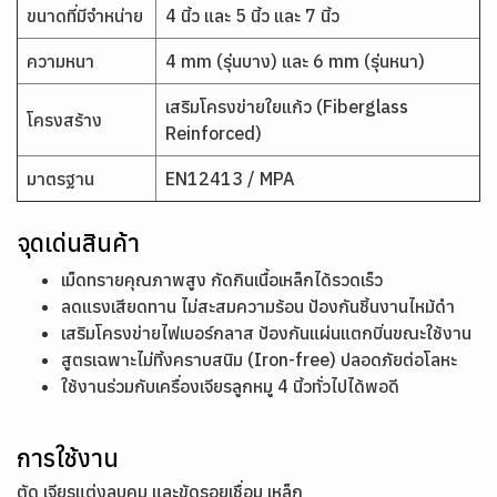
ขนาดที่มีจำหน่าย
4 นิ้ว และ 5 นิ้ว และ 7 นิ้ว
ความหนา
4 mm (รุ่นบาง) และ 6 mm (รุ่นหนา)
เสริมโครงข่ายใยแก้ว (Fiberglass
โครงสร้าง
Reinforced)
มาตรฐาน
EN12413 / MPA
จุดเด่นสินค้า
เม็ดทรายคุณภาพสูง กัดกินเนื้อเหล็กได้รวดเร็ว
ลดแรงเสียดทาน ไม่สะสมความร้อน ป้องกันชิ้นงานไหม้ดำ
เสริมโครงข่ายไฟเบอร์กลาส ป้องกันแผ่นแตกบิ่นขณะใช้งาน
สูตรเฉพาะไม่ทิ้งคราบสนิม (Iron-free) ปลอดภัยต่อโลหะ
ใช้งานร่วมกับเครื่องเจียรลูกหมู 4 นิ้วทั่วไปได้พอดี
การใช้งาน
ตัด เจียรแต่งลบคม และขัดรอยเชื่อม เหล็ก