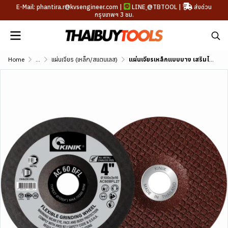
E-Mail: phantira.r@kvsengineer.com |
LINE
@TBTOOL
|
ส่งด่วน
กรุงเทพฯ 3 ชม.
Home
...
แผ่นเจียร (เหล็ก/สแตนเลส)
แผ่นเจียรเหล็กแบบบาง เสริมไฟเบอร์กลาส ขนาด 4"-7"