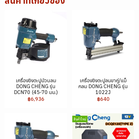
สินค้าที่เกี่ยวข้อง
เครื่องยิงตะปูม้วนลม
เครื่องยิงตะปูลมขาคู่/แม็
DONG CHENG รุ่น
กลม DONG CHENG รุ่น
DCN70 (45-70 มม.)
1022J
฿6,936
฿640
สินค้าใหม่