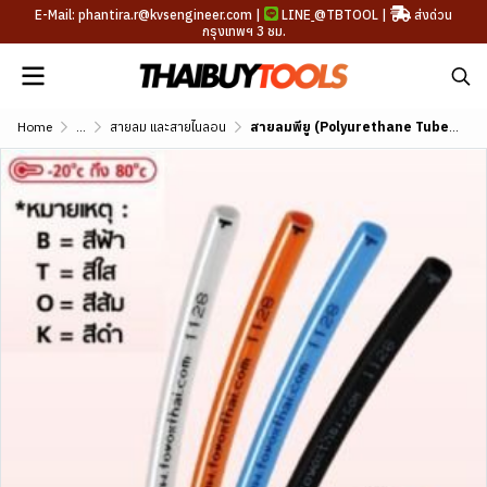
E-Mail: phantira.r@kvsengineer.com |
LINE
@TBTOOL
|
ส่งด่วน
กรุงเทพฯ 3 ชม.
Home
...
สายลม และสายไนลอน
สายลมพียู (Polyurethane Tube) อ่อนตัวดี ทนทาน ขนาด 4-12mm