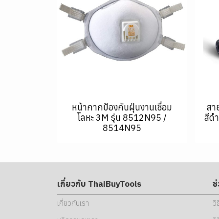
หน้ากากป้องกันฝุ่นงานเชื่อม
สา
โลหะ 3M รุ่น 8512N95 /
สีด
8514N95
เกี่ยวกับ ThaiBuyTools
ช
เกี่ยวกับเรา
วิ