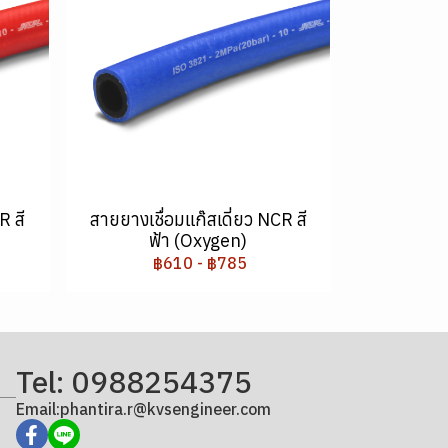
R สี
สายยางเชื่อมแก๊สเดี่ยว NCR สี
ฟ้า (Oxygen)
฿610
-
฿785
Tel: 0988254375
Email:phantira.r@kvsengineer.com