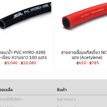
ยลม/น้ำ PVC HYRO-AIRE
สายยางเชื่อมแก๊สเดี่ยว NC
ำ-เรียบ ความยาว 100 เมตร
แดง (Acetylene)
฿5,040
-
฿10,080
฿610
-
฿785
่วยเหลือ
สินค้า
ธีการสั่งซื้อสินค้า
Sub menu 1