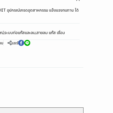
น HIT อุปกรณ์เกรดอุตสาหกรรม แข็งแรงทนทาน ได้
รณ์
,
ระบบท่อแก๊สและลม
,
สายลม แก๊ส เชื่อม
ียบ
แชร์