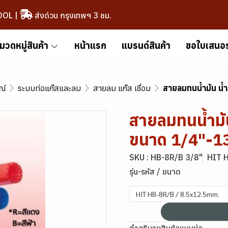
OOL
|
ส่งด่วน กรุงเทพฯ 3 ชม.
มวดหมู่สินค้า
หน้าแรก
แบรนด์สินค้า
ขอใบเสนอ
ณ์
ระบบท่อแก๊สและลม
สายลม แก๊ส เชื่อม
สายลมทนน้ำมัน น้
สายลมทนน้ำมัน
ขนาด 1/4"-1
SKU : HB-8R/B 3/8"
HIT 
รุ่น-รหัส / ขนาด
HIT HB-8R/B / 8.5x12.5mm.