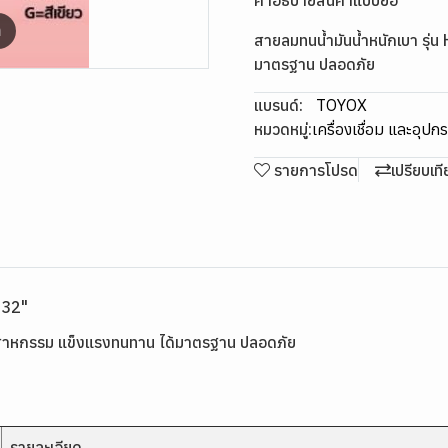
คำอธิบายสินค้าแบบย่อ
m
สายลมทนน้ำมันน้ำหนักเบา รุ่
มาตรฐาน ปลอดภัย
แบรนด์:
TOYOX
หมวดหมู่:
เครื่องเชื่อม และอุปก
รายการโปรด
เปรียบเท
/32"
ุตสาหกรรม แข็งแรงทนทาน ได้มาตรฐาน ปลอดภัย
รายละเอียด