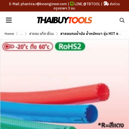
E-Mail: phantira.r@kvsengineer.com |
LINE
@TBTOOL
|
ส่งด่วน
กรุงเทพฯ 3 ชม.
Home
...
สายลม แก๊ส เชื่อม
สายลมทนน้ำมัน น้ำหนักเบา รุ่น HIT ขนาด 1/4"-13/32"