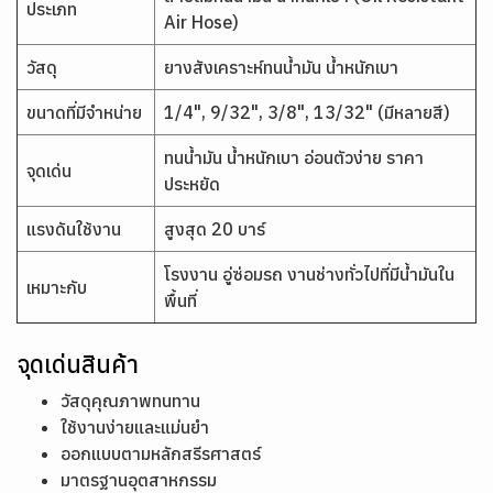
ประเภท
Air Hose)
วัสดุ
ยางสังเคราะห์ทนน้ำมัน น้ำหนักเบา
ขนาดที่มีจำหน่าย
1/4", 9/32", 3/8", 13/32" (มีหลายสี)
ทนน้ำมัน น้ำหนักเบา อ่อนตัวง่าย ราคา
จุดเด่น
ประหยัด
แรงดันใช้งาน
สูงสุด 20 บาร์
โรงงาน อู่ซ่อมรถ งานช่างทั่วไปที่มีน้ำมันใน
เหมาะกับ
พื้นที่
จุดเด่นสินค้า
วัสดุคุณภาพทนทาน
ใช้งานง่ายและแม่นยำ
ออกแบบตามหลักสรีรศาสตร์
มาตรฐานอุตสาหกรรม