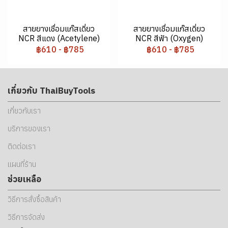
สายยางเชื่อมแก๊สเดี่ยว
สายยางเชื่อมแก๊สเดี่ยว
NCR สีแดง (Acetylene)
NCR สีฟ้า (Oxygen)
฿610
-
฿785
฿610
-
฿785
เกี่ยวกับ ThaiBuyTools
เกี่ยวกับเรา
บริการของเรา
ติดต่อเรา
แผนที่ร้าน
ช่วยเหลือ
วิธีการสั่งซื้อสินค้า
วิธีการจัดส่ง