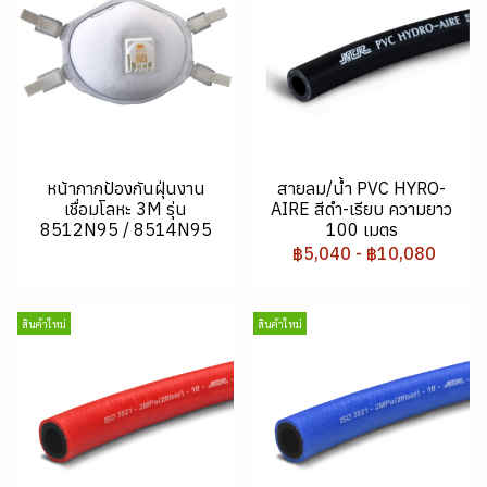
หน้ากากป้องกันฝุ่นงาน
สายลม/น้ำ PVC HYRO-
เชื่อมโลหะ 3M รุ่น
AIRE สีดำ-เรียบ ความยาว
8512N95 / 8514N95
100 เมตร
฿5,040
-
฿10,080
สินค้าใหม่
สินค้าใหม่