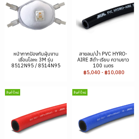
หน้ากากป้องกันฝุ่นงาน
สายลม/น้ำ PVC HYRO-
เชื่อมโลหะ 3M รุ่น
AIRE สีดำ-เรียบ ความยาว
8512N95 / 8514N95
100 เมตร
฿5,040
-
฿10,080
สินค้าใหม่
สินค้าใหม่