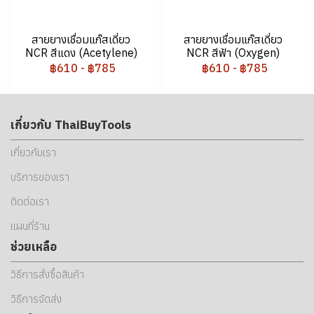
สายยางเชื่อมแก๊สเดี่ยว
สายยางเชื่อมแก๊สเดี่ยว
NCR สีแดง (Acetylene)
NCR สีฟ้า (Oxygen)
฿610
-
฿785
฿610
-
฿785
เกี่ยวกับ ThaiBuyTools
เกี่ยวกับเรา
บริการของเรา
ติดต่อเรา
แผนที่ร้าน
ช่วยเหลือ
วิธีการสั่งซื้อสินค้า
วิธีการจัดส่ง