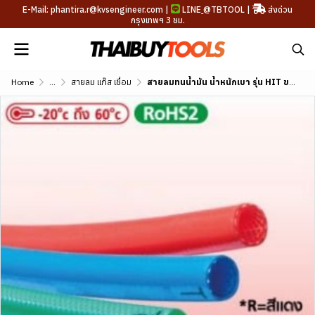
E-Mail: phantira.r@kvsengineer.com |
LINE
@TBTOOL
|
ส่งด่วน
กรุงเทพฯ 3 ชม.
Home
...
สายลม แก๊ส เชื่อม
สายลมทนน้ำมัน น้ำหนักเบา รุ่น HIT ขนาด 1/4"-13/32"