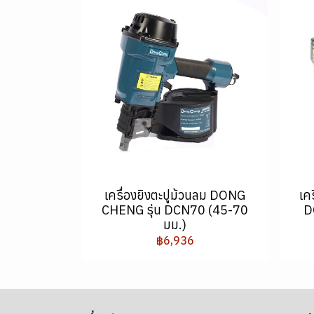
เครื่องยิงตะปูม้วนลม DONG
เค
CHENG รุ่น DCN70 (45-70
D
มม.)
฿6,936