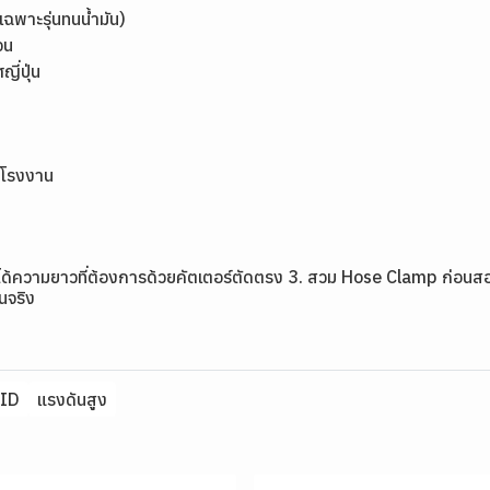
ฉพาะรุ่นทนน้ำมัน)
จน
่ปุ่น
รโรงงาน
ห้ได้ความยาวที่ต้องการด้วยคัตเตอร์ตัดตรง 3. สวม Hose Clamp ก่อนสอ
านจริง
ID
แรงดันสูง