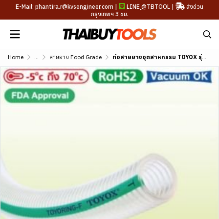
E-Mail: phantira.r@kvsengineer.com |
LINE
@TBTOOL
|
ส่งด่วน
กรุงเทพฯ 3 ชม.
Home
...
สายยาง Food Grade
ท่อสายยางอุตสาหกรรม TOYOX รุ่น TOYORING-F ขนาด 5/8"-2"