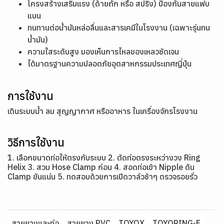
โครงสร้างเสริมแรง (ด้ายถัก หรือ สปริง) ป้องกันสายแฟบ
แบน
ทนทานต่อน้ำมันหล่อลื่นและสารเคมีในโรงงาน (เฉพาะรุ่นทน
น้ำมัน)
ความใสระดับสูง มองเห็นการไหลของเหลวชัดเจน
ได้มาตรฐานความปลอดภัยอุตสาหกรรมประเทศญี่ปุ่น
การใช้งาน
เดินระบบน้ำ ลม สุญญากาศ หรืออาหาร ในเครื่องจักรโรงงาน
วิธีการใช้งาน
1. เลือกขนาดท่อให้ตรงกับระบบ 2. ตัดท่อตรงระหว่างวง Ring
Helix 3. สวม Hose Clamp ก่อน 4. สอดท่อเข้า Nipple ดัน
Clamp ขันแน่น 5. ทดสอบด้วยการเปิดวาล์วช้าๆ ตรวจรอยรั่ว
สายยางและท่อ
สายยาง PVC
TOYOX
TOYORING-F