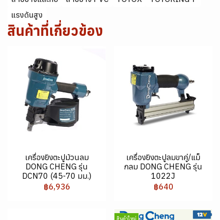
แรงดันสูง
สินค้าที่เกี่ยวข้อง
เครื่องยิงตะปูม้วนลม
เครื่องยิงตะปูลมขาคู่/แม็
DONG CHENG รุ่น
กลม DONG CHENG รุ่น
DCN70 (45-70 มม.)
1022J
฿6,936
฿640
สินค้าใหม่