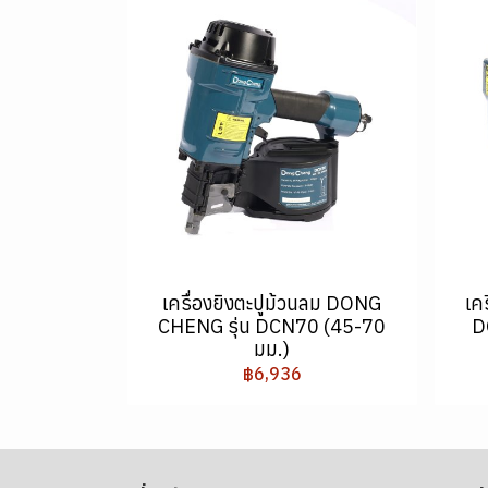
เครื่องยิงตะปูม้วนลม DONG
เค
CHENG รุ่น DCN70 (45-70
D
มม.)
฿6,936