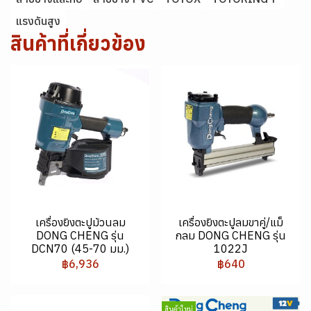
แรงดันสูง
สินค้าที่เกี่ยวข้อง
เครื่องยิงตะปูม้วนลม
เครื่องยิงตะปูลมขาคู่/แม็
DONG CHENG รุ่น
กลม DONG CHENG รุ่น
DCN70 (45-70 มม.)
1022J
฿6,936
฿640
สินค้าใหม่