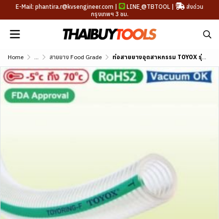
E-Mail: phantira.r@kvsengineer.com |
LINE
@TBTOOL
|
ส่งด่วน
กรุงเทพฯ 3 ชม.
Home
...
สายยาง Food Grade
ท่อสายยางอุตสาหกรรม TOYOX รุ่น TOYORING-F ขนาด 5/8"-2"