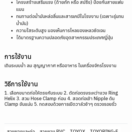
โครงสร้างเสริมแรง (ด้ายถัก หรือ สปริง) ป้องกันสายแฟบ
แบน
ทนทานต่อน้ำมันหล่อลื่นและสารเคมีในโรงงาน (เฉพาะรุ่นทน
น้ำมัน)
ความใสระดับสูง มองเห็นการไหลของเหลวชัดเจน
ได้มาตรฐานความปลอดภัยอุตสาหกรรมประเทศญี่ปุ่น
การใช้งาน
เดินระบบน้ำ ลม สุญญากาศ หรืออาหาร ในเครื่องจักรโรงงาน
วิธีการใช้งาน
1. เลือกขนาดท่อให้ตรงกับระบบ 2. ตัดท่อตรงระหว่างวง Ring
Helix 3. สวม Hose Clamp ก่อน 4. สอดท่อเข้า Nipple ดัน
Clamp ขันแน่น 5. ทดสอบด้วยการเปิดวาล์วช้าๆ ตรวจรอยรั่ว
สายยางและท่อ
สายยาง PVC
TOYOX
TOYORING-F