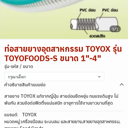
1/1
ท่อสายยางอุตสาหกรรม TOYOX รุ่น
TOYOFOODS-S ขนาด 1"-4"
รุ่น-รหัส / ขนาด
กรุณาเลือก
คำอธิบายสินค้าแบบย่อ
สายยาง TOYOX แท้จากญี่ปุ่น สายอ่อนยืดหยุ่น ทนแรงดันสูง ไม่
พันกัน สวมข้อต่อฟิตติ้งแน่นสนิท อายุการใช้งานยาวนานที่สุด
แบรนด์:
TOYOX
หมวดหมู่:
เครื่องมือลม ระบบลม และสายยาง
,
สายยางอุตสาหกรรม
,