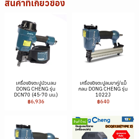
สินค้าที่เกี่ยวข้อง
เครื่องยิงตะปูม้วนลม
เครื่องยิงตะปูลมขาคู่/แม็
DONG CHENG รุ่น
กลม DONG CHENG รุ่น
DCN70 (45-70 มม.)
1022J
฿6,936
฿640
สินค้าใหม่