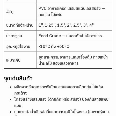
PVC อาหารเกรด เสริมสแตนเลสสปริง —
วัสดุ
ทนทาน ไม่แฟบ
ขนาดที่มีจำหน่าย
1", 1.25", 1.5", 2", 2.5", 3", 4"
มาตรฐาน
Food Grade — ปลอดภัยสัมผัสอาหาร
อุณหภูมิใช้งาน
-10°C ถึง +60°C
อุตสาหกรรมอาหารและเครื่องดื่ม ถ่ายเทน้ำ
เหมาะกับ
น้ำผลไม้ ของเหลวอาหาร
จุดเด่นสินค้า
ผลิตจากวัสดุเกรดพรีเมียม สายคงความยืดหยุ่น ไม่แข็ง
กระด้าง
โครงสร้างเสริมแรง (ด้ายถัก หรือ สปริง) ป้องกันสายแฟบ
แบน
ทนทานต่อน้ำมันหล่อลื่นและสารเคมีในโรงงาน (เฉพาะรุ่นทน