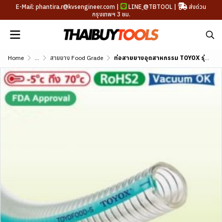
E-Mail: phantira.r@kvsengineer.com |
LINE
@TBTOOL
|
ส่งด่วน
กรุงเทพฯ 3 ชม.
Home
...
สายยาง Food Grade
ท่อสายยางอุตสาหกรรม TOYOX รุ่น TOYOFOODS-S ขนาด 1"-4"