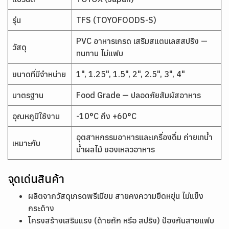
รุ่น
TFS (TOYOFOODS-S)
PVC อาหารเกรด เสริมสแตนเลสสปริง —
วัสดุ
ทนทาน ไม่แฟบ
ขนาดที่มีจำหน่าย
1", 1.25", 1.5", 2", 2.5", 3", 4"
มาตรฐาน
Food Grade — ปลอดภัยสัมผัสอาหาร
อุณหภูมิใช้งาน
-10°C ถึง +60°C
อุตสาหกรรมอาหารและเครื่องดื่ม ถ่ายเทน้ำ
เหมาะกับ
น้ำผลไม้ ของเหลวอาหาร
จุดเด่นสินค้า
ผลิตจากวัสดุเกรดพรีเมียม สายคงความยืดหยุ่น ไม่แข็ง
กระด้าง
โครงสร้างเสริมแรง (ด้ายถัก หรือ สปริง) ป้องกันสายแฟบ