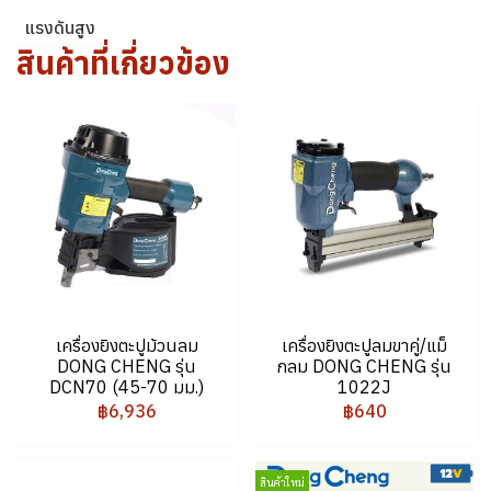
แรงดันสูง
สินค้าที่เกี่ยวข้อง
เครื่องยิงตะปูม้วนลม
เครื่องยิงตะปูลมขาคู่/แม็
DONG CHENG รุ่น
กลม DONG CHENG รุ่น
DCN70 (45-70 มม.)
1022J
฿6,936
฿640
สินค้าใหม่