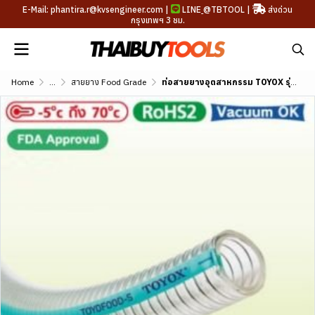
E-Mail: phantira.r@kvsengineer.com |
LINE
@TBTOOL
|
ส่งด่วน
กรุงเทพฯ 3 ชม.
Home
...
สายยาง Food Grade
ท่อสายยางอุตสาหกรรม TOYOX รุ่น TOYOFOODS-S ขนาด 1"-4"