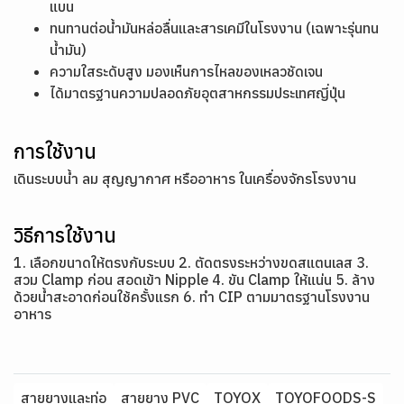
แบน
ทนทานต่อน้ำมันหล่อลื่นและสารเคมีในโรงงาน (เฉพาะรุ่นทน
น้ำมัน)
ความใสระดับสูง มองเห็นการไหลของเหลวชัดเจน
ได้มาตรฐานความปลอดภัยอุตสาหกรรมประเทศญี่ปุ่น
การใช้งาน
เดินระบบน้ำ ลม สุญญากาศ หรืออาหาร ในเครื่องจักรโรงงาน
วิธีการใช้งาน
1. เลือกขนาดให้ตรงกับระบบ 2. ตัดตรงระหว่างขดสแตนเลส 3.
สวม Clamp ก่อน สอดเข้า Nipple 4. ขัน Clamp ให้แน่น 5. ล้าง
ด้วยน้ำสะอาดก่อนใช้ครั้งแรก 6. ทำ CIP ตามมาตรฐานโรงงาน
อาหาร
สายยางและท่อ
สายยาง PVC
TOYOX
TOYOFOODS-S