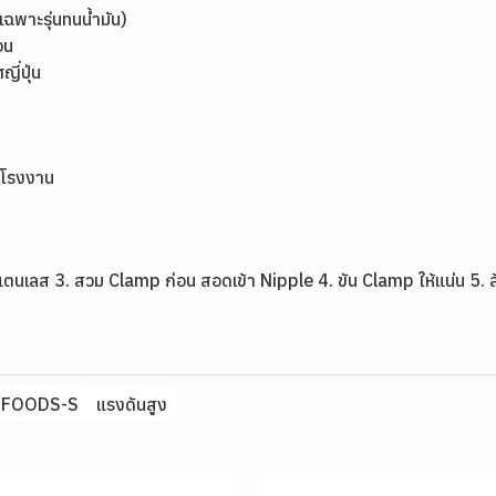
ฉพาะรุ่นทนน้ำมัน)
จน
่ปุ่น
รโรงงาน
นเลส 3. สวม Clamp ก่อน สอดเข้า Nipple 4. ขัน Clamp ให้แน่น 5. ล
FOODS-S
แรงดันสูง