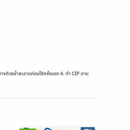
้างด้วยน้ำสะอาดก่อนใช้ครั้งแรก 6. ทำ CIP ตาม