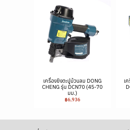
เครื่องยิงตะปูม้วนลม DONG
เค
CHENG รุ่น DCN70 (45-70
D
มม.)
฿6,936