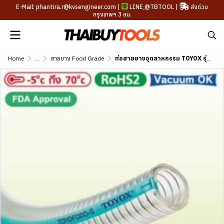
E-Mail: phantira.r@kvsengineer.com |
LINE
@TBTOOL
|
ส่งด่วน
กรุงเทพฯ 3 ชม.
Home
...
สายยาง Food Grade
ท่อสายยางอุตสาหกรรม TOYOX รุ่น TOYOFOODS-S ขนาด 1"-4"