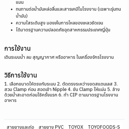
แบน
ทนทานต่อน้ำมันหล่อลื่นและสารเคมีในโรงงาน (เฉพาะรุ่นทน
น้ำมัน)
ความใสระดับสูง มองเห็นการไหลของเหลวชัดเจน
ได้มาตรฐานความปลอดภัยอุตสาหกรรมประเทศญี่ปุ่น
การใช้งาน
เดินระบบน้ำ ลม สุญญากาศ หรืออาหาร ในเครื่องจักรโรงงาน
วิธีการใช้งาน
1. เลือกขนาดให้ตรงกับระบบ 2. ตัดตรงระหว่างขดสแตนเลส 3.
สวม Clamp ก่อน สอดเข้า Nipple 4. ขัน Clamp ให้แน่น 5. ล้าง
ด้วยน้ำสะอาดก่อนใช้ครั้งแรก 6. ทำ CIP ตามมาตรฐานโรงงาน
อาหาร
สายยางและท่อ
สายยาง PVC
TOYOX
TOYOFOODS-S