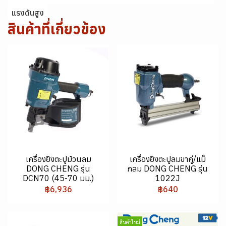
แรงดันสูง
สินค้าที่เกี่ยวข้อง
เครื่องยิงตะปูม้วนลม
เครื่องยิงตะปูลมขาคู่/แม็
DONG CHENG รุ่น
กลม DONG CHENG รุ่น
DCN70 (45-70 มม.)
1022J
฿6,936
฿640
สินค้าใหม่