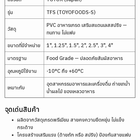
รุ่น
TFS (TOYOFOODS-S)
PVC อาหารเกรด เสริมสแตนเลสสปริง —
วัสดุ
ทนทาน ไม่แฟบ
ขนาดที่มีจำหน่าย
1", 1.25", 1.5", 2", 2.5", 3", 4"
มาตรฐาน
Food Grade — ปลอดภัยสัมผัสอาหาร
อุณหภูมิใช้งาน
-10°C ถึง +60°C
อุตสาหกรรมอาหารและเครื่องดื่ม ถ่ายเทน้ำ
เหมาะกับ
น้ำผลไม้ ของเหลวอาหาร
จุดเด่นสินค้า
ผลิตจากวัสดุเกรดพรีเมียม สายคงความยืดหยุ่น ไม่แข็ง
กระด้าง
โครงสร้างเสริมแรง (ด้ายถัก หรือ สปริง) ป้องกันสายแฟบ